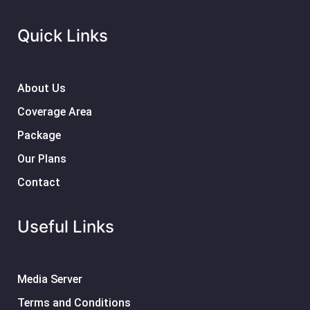
Quick Links
About Us
Coverage Area
Package
Our Plans
Contact
Useful Links
Media Server
Terms and Conditions