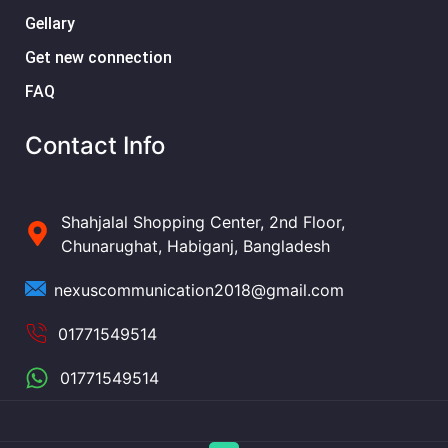
Gellary
Get new connection
FAQ
Contact Info
Shahjalal Shopping Center, 2nd Floor,
Chunarughat, Habiganj, Bangladesh
nexuscommunication2018@gmail.com
01771549514
01771549514