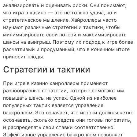
анализировать и оценивать риски. Они понимают,
что игра в казино — это не только удача, но и
стратегическое мышление. Хайроллеры часто
изучают различные стратегии и тактики, чтобы
минимизировать свои потери и максимизировать
шансы на выигрыш. Поэтому их подход к игре более
расчетливый и продуманный, что в конечном итоге
приносит плоды.
Стратегии и тактики
При игре в казино хайроллеры применяют
разнообразные стратегии, которые помогают им
повышать шансы на успех. Одной из наиболее
популярных тактик является управление
банкроллом. Это означает, что игроки должны четко
осознавать, сколько средств они готовы потратить,
и распределять свои ставки соответственно.
Эффективное управление банкроллом позволяет