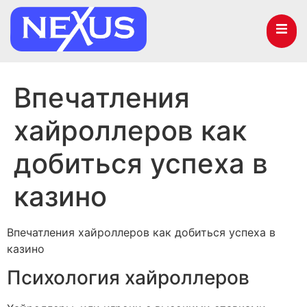
Впечатления
хайроллеров как
добиться успеха в
казино
Впечатления хайроллеров как добиться успеха в
казино
Психология хайроллеров