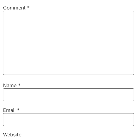
Comment
*
Name
*
Email
*
Website