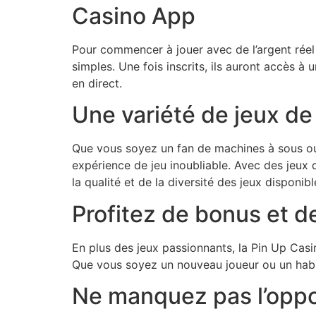
Casino App
Pour commencer à jouer avec de l’argent réel
simples. Une fois inscrits, ils auront accès 
en direct.
Une variété de jeux de
Que vous soyez un fan de machines à sous ou
expérience de jeu inoubliable. Avec des jeux
la qualité et de la diversité des jeux disponible
Profitez de bonus et de
En plus des jeux passionnants, la Pin Up Cas
Que vous soyez un nouveau joueur ou un habitu
Ne manquez pas l’oppor