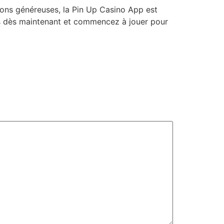
ions généreuses, la Pin Up Casino App est
ous dès maintenant et commencez à jouer pour