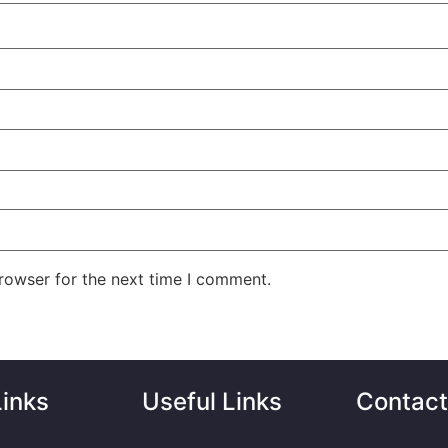
rowser for the next time I comment.
Links
Useful Links
Contact