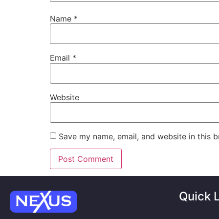
Name
*
Email
*
Website
Save my name, email, and website in this b
Quick 