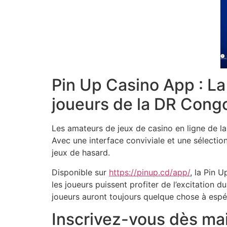
Pin Up Casino App : La
joueurs de la DR Cong
Les amateurs de jeux de casino en ligne de la
Avec une interface conviviale et une sélectio
jeux de hasard.
Disponible sur
https://pinup.cd/app/
, la Pin 
les joueurs puissent profiter de l’excitation 
joueurs auront toujours quelque chose à espér
Inscrivez-vous dès mai