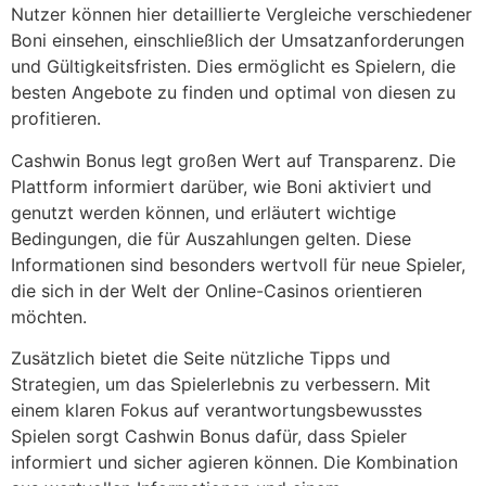
Nutzer können hier detaillierte Vergleiche verschiedener
Boni einsehen, einschließlich der Umsatzanforderungen
und Gültigkeitsfristen. Dies ermöglicht es Spielern, die
besten Angebote zu finden und optimal von diesen zu
profitieren.
Cashwin Bonus legt großen Wert auf Transparenz. Die
Plattform informiert darüber, wie Boni aktiviert und
genutzt werden können, und erläutert wichtige
Bedingungen, die für Auszahlungen gelten. Diese
Informationen sind besonders wertvoll für neue Spieler,
die sich in der Welt der Online-Casinos orientieren
möchten.
Zusätzlich bietet die Seite nützliche Tipps und
Strategien, um das Spielerlebnis zu verbessern. Mit
einem klaren Fokus auf verantwortungsbewusstes
Spielen sorgt Cashwin Bonus dafür, dass Spieler
informiert und sicher agieren können. Die Kombination