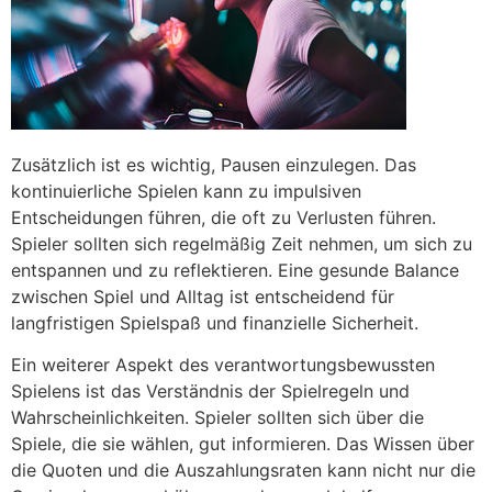
Zusätzlich ist es wichtig, Pausen einzulegen. Das
kontinuierliche Spielen kann zu impulsiven
Entscheidungen führen, die oft zu Verlusten führen.
Spieler sollten sich regelmäßig Zeit nehmen, um sich zu
entspannen und zu reflektieren. Eine gesunde Balance
zwischen Spiel und Alltag ist entscheidend für
langfristigen Spielspaß und finanzielle Sicherheit.
Ein weiterer Aspekt des verantwortungsbewussten
Spielens ist das Verständnis der Spielregeln und
Wahrscheinlichkeiten. Spieler sollten sich über die
Spiele, die sie wählen, gut informieren. Das Wissen über
die Quoten und die Auszahlungsraten kann nicht nur die