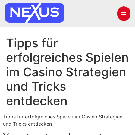
Tipps für
erfolgreiches Spielen
im Casino Strategien
und Tricks
entdecken
Tipps für erfolgreiches Spielen im Casino Strategien
und Tricks entdecken