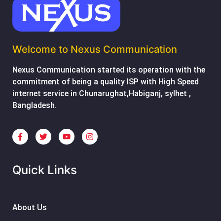
Welcome to Nexus Communication
Nexus Communication started its operation with the
commitment of being a quality ISP with High Speed
internet service in Chunarughat,Habiganj, sylhet ,
Bangladesh.
Quick Links
About Us