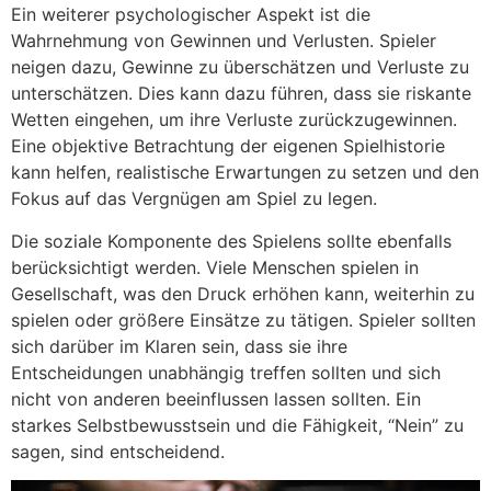
Ein weiterer psychologischer Aspekt ist die
Wahrnehmung von Gewinnen und Verlusten. Spieler
neigen dazu, Gewinne zu überschätzen und Verluste zu
unterschätzen. Dies kann dazu führen, dass sie riskante
Wetten eingehen, um ihre Verluste zurückzugewinnen.
Eine objektive Betrachtung der eigenen Spielhistorie
kann helfen, realistische Erwartungen zu setzen und den
Fokus auf das Vergnügen am Spiel zu legen.
Die soziale Komponente des Spielens sollte ebenfalls
berücksichtigt werden. Viele Menschen spielen in
Gesellschaft, was den Druck erhöhen kann, weiterhin zu
spielen oder größere Einsätze zu tätigen. Spieler sollten
sich darüber im Klaren sein, dass sie ihre
Entscheidungen unabhängig treffen sollten und sich
nicht von anderen beeinflussen lassen sollten. Ein
starkes Selbstbewusstsein und die Fähigkeit, “Nein” zu
sagen, sind entscheidend.