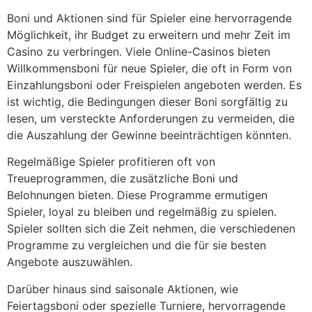
Boni und Aktionen sind für Spieler eine hervorragende
Möglichkeit, ihr Budget zu erweitern und mehr Zeit im
Casino zu verbringen. Viele Online-Casinos bieten
Willkommensboni für neue Spieler, die oft in Form von
Einzahlungsboni oder Freispielen angeboten werden. Es
ist wichtig, die Bedingungen dieser Boni sorgfältig zu
lesen, um versteckte Anforderungen zu vermeiden, die
die Auszahlung der Gewinne beeinträchtigen könnten.
Regelmäßige Spieler profitieren oft von
Treueprogrammen, die zusätzliche Boni und
Belohnungen bieten. Diese Programme ermutigen
Spieler, loyal zu bleiben und regelmäßig zu spielen.
Spieler sollten sich die Zeit nehmen, die verschiedenen
Programme zu vergleichen und die für sie besten
Angebote auszuwählen.
Darüber hinaus sind saisonale Aktionen, wie
Feiertagsboni oder spezielle Turniere, hervorragende