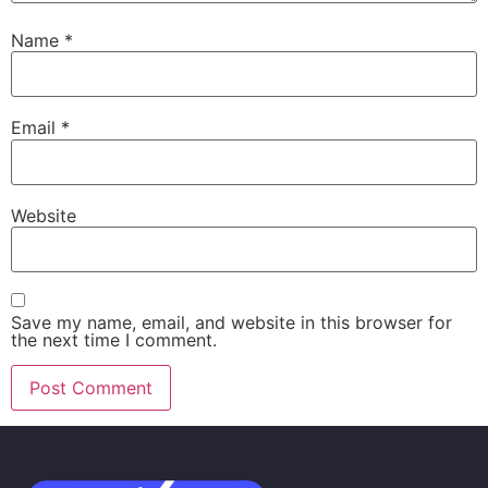
Name
*
Email
*
Website
Save my name, email, and website in this browser for
the next time I comment.