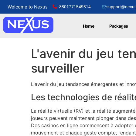
Welcome to Nexus
+8801771549514
support@nexus
Home
Packages
L'avenir du jeu t
surveiller
L'avenir du jeu tendances émergentes et innov
Les technologies de réalit
La réalité virtuelle (RV) et la réalité augme
joueurs peuvent maintenant plonger dans des 
Des casinos en ligne commencent à adopter ce
mouvement et chaque geste compte, rendant ai