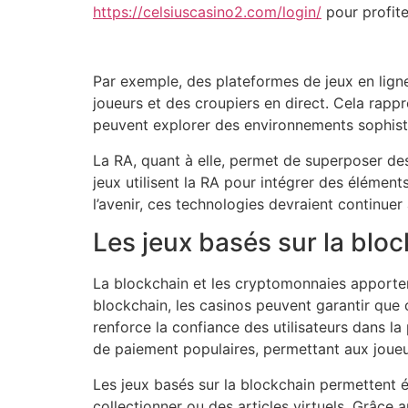
https://celsiuscasino2.com/login/
pour profite
Par exemple, des plateformes de jeux en ligne 
joueurs et des croupiers en direct. Cela rapp
peuvent explorer des environnements sophistiq
La RA, quant à elle, permet de superposer des
jeux utilisent la RA pour intégrer des élément
l’avenir, ces technologies devraient continuer
Les jeux basés sur la blo
La blockchain et les cryptomonnaies apportent
blockchain, les casinos peuvent garantir que 
renforce la confiance des utilisateurs dans l
de paiement populaires, permettant aux joueu
Les jeux basés sur la blockchain permettent 
collectionner ou des articles virtuels. Grâce 