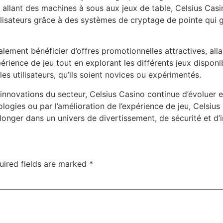
lant des machines à sous aux jeux de table, Celsius Casino 
tilisateurs grâce à des systèmes de cryptage de pointe qui 
alement bénéficier d’offres promotionnelles attractives, al
ience de jeu tout en explorant les différents jeux disponibl
es utilisateurs, qu’ils soient novices ou expérimentés.
innovations du secteur, Celsius Casino continue d’évoluer et
ologies ou par l’amélioration de l’expérience de jeu, Celsiu
plonger dans un univers de divertissement, de sécurité et d’
uired fields are marked
*