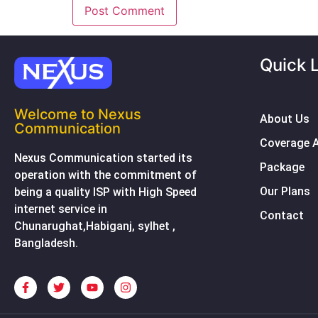
Quick 
Welcome to Nexus
About Us
Communication
Coverage 
Nexus Communication started its
Package
operation with the commitment of
Our Plans
being a quality ISP with High Speed
internet service in
Contact
Chunarughat,Habiganj, sylhet ,
Bangladesh.