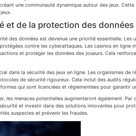
créant une communauté dynamique autour des jeux. Cette év
 jeux.
té et de la protection des données
rité des données est devenue une priorité essentielle. Les ut
t protégées contre les cyberattaques. Les casinos en ligne
actions et protéger les données des joueurs. Cela renforce 
ial dans la sécurité des jeux en ligne. Les organismes de 
otocoles de sécurité rigoureux. Cela inclut des audits régul
teformes qui sont licenciées et réglementées pour garantir u
r, les menaces potentielles augmenteront également. Par co
urité et investir dans des solutions innovantes pour protéger
tivités suspectes et prévenir les fraudes.