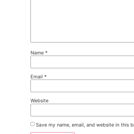
Name
*
Email
*
Website
Save my name, email, and website in this b