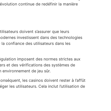
olution continue de redéfinir la manière
ilisateurs doivent s’assurer que leurs
 modernes investissent dans des technologies
la confiance des utilisateurs dans les
régulation imposent des normes strictes aux
iers et des vérifications des systèmes de
n environnement de jeu sûr.
nséquent, les casinos doivent rester à l’affût
 les utilisateurs. Cela inclut l’utilisation de