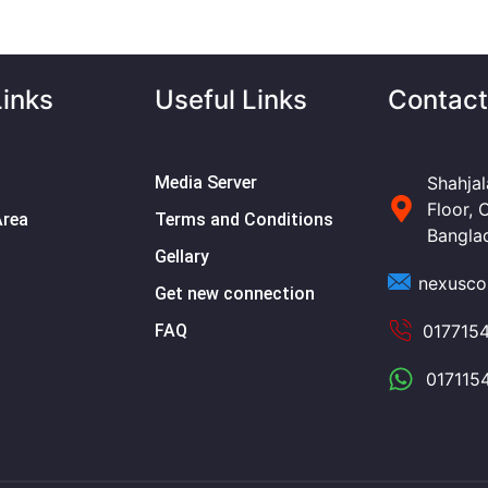
Links
Useful Links
Contact
Media Server
Shahjal
Floor, 
Area
Terms and Conditions
Bangla
Gellary
nexusco
Get new connection
FAQ
017715
017115