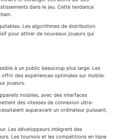
estissements dans le jeu. Cette tendance
hain.
uitables. Les algorithmes de distribution
isif pour attirer de nouveaux joueurs qui
sible à un public beaucoup plus large. Les
 offrir des expériences optimales sur mobile.
ux joueurs.
ppareils mobiles, avec des interfaces
mettent des vitesses de connexion ultra-
écessitaient auparavant un ordinateur puissant,
eur. Les développeurs intègrent des
eurs. Les tournois et les compétitions en ligne