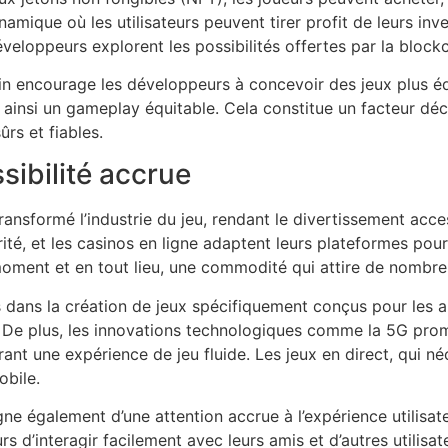
mique où les utilisateurs peuvent tirer profit de leurs inv
éveloppeurs explorent les possibilités offertes par la blockc
ain encourage les développeurs à concevoir des jeux plus éq
 ainsi un gameplay équitable. Cela constitue un facteur déc
rs et fiables.
sibilité accrue
nsformé l’industrie du jeu, rendant le divertissement acces
té, et les casinos en ligne adaptent leurs plateformes pour
moment et en tout lieu, une commodité qui attire de nombre
 dans la création de jeux spécifiquement conçus pour les a
é. De plus, les innovations technologiques comme la 5G pro
rant une expérience de jeu fluide. Les jeux en direct, qui n
obile.
e également d’une attention accrue à l’expérience utilisat
s d’interagir facilement avec leurs amis et d’autres utilisat