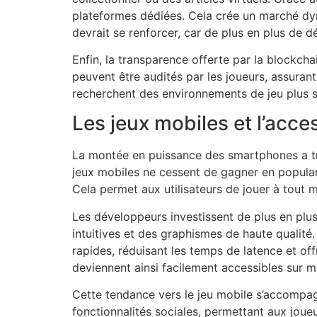
plateformes dédiées. Cela crée un marché dyna
devrait se renforcer, car de plus en plus de d
Enfin, la transparence offerte par la blockch
peuvent être audités par les joueurs, assurant
recherchent des environnements de jeu plus sû
Les jeux mobiles et l’acces
La montée en puissance des smartphones a tra
jeux mobiles ne cessent de gagner en populari
Cela permet aux utilisateurs de jouer à tout 
Les développeurs investissent de plus en plus
intuitives et des graphismes de haute qualit
rapides, réduisant les temps de latence et off
deviennent ainsi facilement accessibles sur m
Cette tendance vers le jeu mobile s’accompagn
fonctionnalités sociales, permettant aux joueur