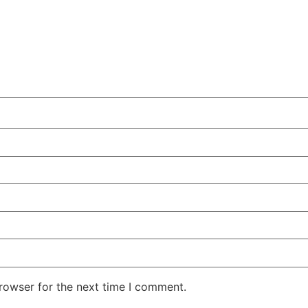
rowser for the next time I comment.