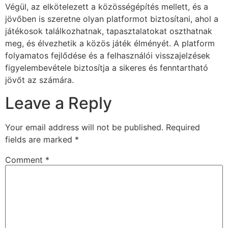
Végül, az elkötelezett a közösségépítés mellett, és a
jövőben is szeretne olyan platformot biztosítani, ahol a
játékosok találkozhatnak, tapasztalatokat oszthatnak
meg, és élvezhetik a közös játék élményét. A platform
folyamatos fejlődése és a felhasználói visszajelzések
figyelembevétele biztosítja a sikeres és fenntartható
jövőt az számára.
Leave a Reply
Your email address will not be published.
Required
fields are marked
*
Comment
*