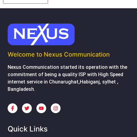
Welcome to Nexus Communication
Nexus Communication started its operation with the
commitment of being a quality ISP with High Speed
internet service in Chunarughat,Habiganj, sylhet ,
Bangladesh.
Quick Links