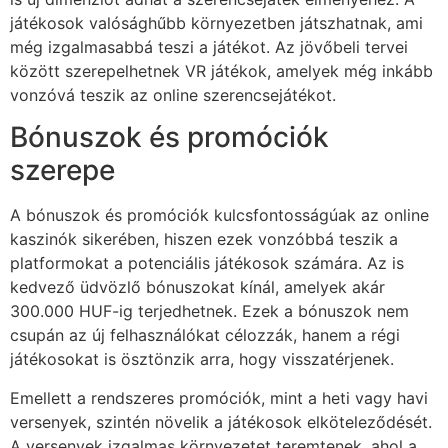
játékosok valósághűbb környezetben játszhatnak, ami
még izgalmasabbá teszi a játékot. Az jövőbeli tervei
között szerepelhetnek VR játékok, amelyek még inkább
vonzóvá teszik az online szerencsejátékot.
Bónuszok és promóciók
szerepe
A bónuszok és promóciók kulcsfontosságúak az online
kaszinók sikerében, hiszen ezek vonzóbbá teszik a
platformokat a potenciális játékosok számára. Az is
kedvező üdvözlő bónuszokat kínál, amelyek akár
300.000 HUF-ig terjedhetnek. Ezek a bónuszok nem
csupán az új felhasználókat célozzák, hanem a régi
játékosokat is ösztönzik arra, hogy visszatérjenek.
Emellett a rendszeres promóciók, mint a heti vagy havi
versenyek, szintén növelik a játékosok elköteleződését.
A versenyek izgalmas környezetet teremtenek, ahol a