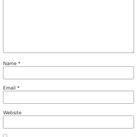
Name
*
Email
*
Website