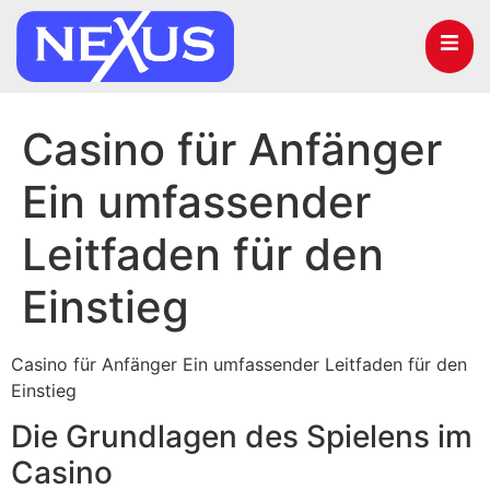
Casino für Anfänger
Ein umfassender
Leitfaden für den
Einstieg
Casino für Anfänger Ein umfassender Leitfaden für den
Einstieg
Die Grundlagen des Spielens im
Casino