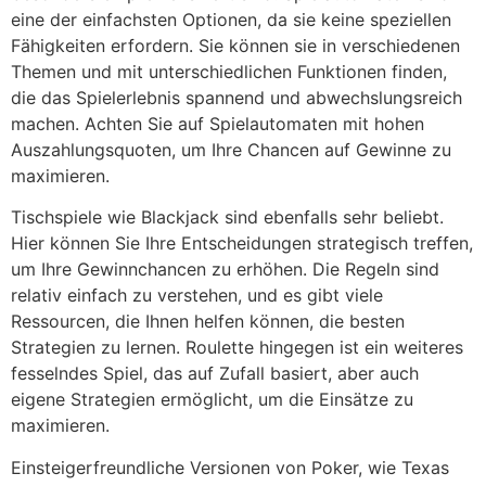
eine der einfachsten Optionen, da sie keine speziellen
Fähigkeiten erfordern. Sie können sie in verschiedenen
Themen und mit unterschiedlichen Funktionen finden,
die das Spielerlebnis spannend und abwechslungsreich
machen. Achten Sie auf Spielautomaten mit hohen
Auszahlungsquoten, um Ihre Chancen auf Gewinne zu
maximieren.
Tischspiele wie Blackjack sind ebenfalls sehr beliebt.
Hier können Sie Ihre Entscheidungen strategisch treffen,
um Ihre Gewinnchancen zu erhöhen. Die Regeln sind
relativ einfach zu verstehen, und es gibt viele
Ressourcen, die Ihnen helfen können, die besten
Strategien zu lernen. Roulette hingegen ist ein weiteres
fesselndes Spiel, das auf Zufall basiert, aber auch
eigene Strategien ermöglicht, um die Einsätze zu
maximieren.
Einsteigerfreundliche Versionen von Poker, wie Texas