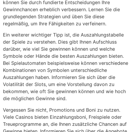
können Sie durch fundierte Entscheidungen Ihre
Gewinnchancen erheblich verbessern. Lernen Sie die
grundlegenden Strategien und üben Sie diese
regelmäßig, um Ihre Fähigkeiten zu verfeinern.
Ein weiterer wichtiger Tipp ist, die Auszahlungstabelle
der Spiele zu verstehen. Dies gibt Ihnen Aufschluss
darüber, wie viel Sie gewinnen können und welche
Symbole oder Hände die besten Auszahlungen bieten.
Bei Spielautomaten beispielsweise können verschiedene
Kombinationen von Symbolen unterschiedliche
Auszahlungen haben. Informieren Sie sich über die
Volatilität der Slots, um eine Vorstellung davon zu
bekommen, wie oft Sie gewinnen können und wie hoch
die möglichen Gewinne sind.
Vergessen Sie nicht, Promotions und Boni zu nutzen.
Viele Casinos bieten Einzahlungsboni, Freispiele oder
Treueprogramme an, die Ihnen zusätzliche Chancen auf
Gewinne bieten. Informieren Sie sich über die Angebote