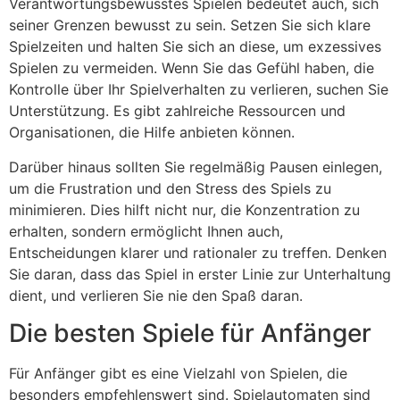
Verantwortungsbewusstes Spielen bedeutet auch, sich
seiner Grenzen bewusst zu sein. Setzen Sie sich klare
Spielzeiten und halten Sie sich an diese, um exzessives
Spielen zu vermeiden. Wenn Sie das Gefühl haben, die
Kontrolle über Ihr Spielverhalten zu verlieren, suchen Sie
Unterstützung. Es gibt zahlreiche Ressourcen und
Organisationen, die Hilfe anbieten können.
Darüber hinaus sollten Sie regelmäßig Pausen einlegen,
um die Frustration und den Stress des Spiels zu
minimieren. Dies hilft nicht nur, die Konzentration zu
erhalten, sondern ermöglicht Ihnen auch,
Entscheidungen klarer und rationaler zu treffen. Denken
Sie daran, dass das Spiel in erster Linie zur Unterhaltung
dient, und verlieren Sie nie den Spaß daran.
Die besten Spiele für Anfänger
Für Anfänger gibt es eine Vielzahl von Spielen, die
besonders empfehlenswert sind. Spielautomaten sind