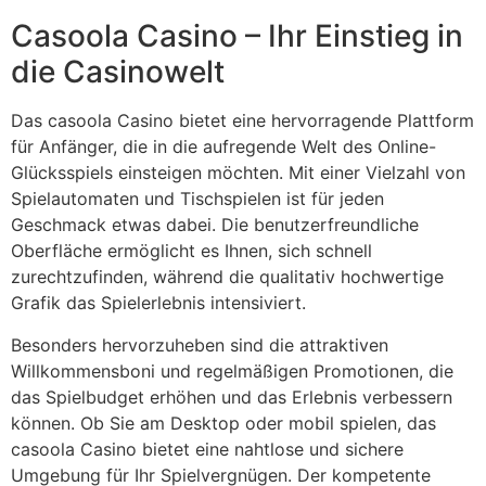
Casoola Casino – Ihr Einstieg in
die Casinowelt
Das casoola Casino bietet eine hervorragende Plattform
für Anfänger, die in die aufregende Welt des Online-
Glücksspiels einsteigen möchten. Mit einer Vielzahl von
Spielautomaten und Tischspielen ist für jeden
Geschmack etwas dabei. Die benutzerfreundliche
Oberfläche ermöglicht es Ihnen, sich schnell
zurechtzufinden, während die qualitativ hochwertige
Grafik das Spielerlebnis intensiviert.
Besonders hervorzuheben sind die attraktiven
Willkommensboni und regelmäßigen Promotionen, die
das Spielbudget erhöhen und das Erlebnis verbessern
können. Ob Sie am Desktop oder mobil spielen, das
casoola Casino bietet eine nahtlose und sichere
Umgebung für Ihr Spielvergnügen. Der kompetente