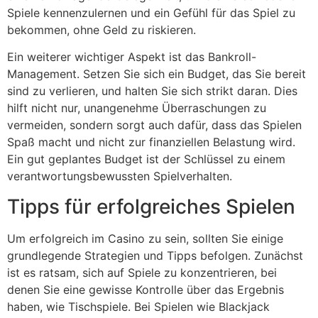
Spiele kennenzulernen und ein Gefühl für das Spiel zu
bekommen, ohne Geld zu riskieren.
Ein weiterer wichtiger Aspekt ist das Bankroll-
Management. Setzen Sie sich ein Budget, das Sie bereit
sind zu verlieren, und halten Sie sich strikt daran. Dies
hilft nicht nur, unangenehme Überraschungen zu
vermeiden, sondern sorgt auch dafür, dass das Spielen
Spaß macht und nicht zur finanziellen Belastung wird.
Ein gut geplantes Budget ist der Schlüssel zu einem
verantwortungsbewussten Spielverhalten.
Tipps für erfolgreiches Spielen
Um erfolgreich im Casino zu sein, sollten Sie einige
grundlegende Strategien und Tipps befolgen. Zunächst
ist es ratsam, sich auf Spiele zu konzentrieren, bei
denen Sie eine gewisse Kontrolle über das Ergebnis
haben, wie Tischspiele. Bei Spielen wie Blackjack