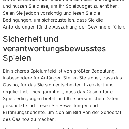
und nutzen Sie diese, um Ihr Spielbudget zu erhöhen.
Seien Sie jedoch vorsichtig und lesen Sie die
Bedingungen, um sicherzustellen, dass Sie die
Anforderungen für die Auszahlung der Gewinne erfüllen.
Sicherheit und
verantwortungsbewusstes
Spielen
Ein sicheres Spielumfeld ist von größter Bedeutung,
insbesondere für Anfänger. Stellen Sie sicher, dass das
Casino, für das Sie sich entscheiden, lizenziert und
reguliert ist. Dies garantiert, dass das Casino faire
Spielbedingungen bietet und Ihre persönlichen Daten
geschützt sind. Lesen Sie Bewertungen und
Erfahrungsberichte, um sich ein Bild von der Seriosität
des Casinos zu machen.