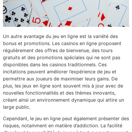
Un autre avantage du jeu en ligne est la variété des
bonus et promotions. Les casinos en ligne proposent
régulièrement des offres de bienvenue, des tours
gratuits et des promotions spéciales qui ne sont pas
disponibles dans les casinos traditionnels. Ces
incitations peuvent améliorer l’expérience de jeu et
permettre aux joueurs de maximiser leurs gains. De
plus, les jeux en ligne sont souvent mis à jour avec de
nouvelles fonctionnalités et des thèmes innovants,
créant ainsi un environnement dynamique qui attire un
large public.
Cependant, le jeu en ligne peut également présenter des
risques, notamment en matière d’addiction. La facilité