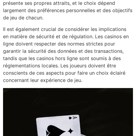
présente ses propres attraits, et le choix dépend
largement des préférences personnelles et des objectifs
de jeu de chacun.
Il est également crucial de considérer les implications
en matière de sécurité et de régulation. Les casinos en
ligne doivent respecter des normes strictes pour
garantir la sécurité des données et des transactions,
tandis que les casinos hors ligne sont soumis à des
réglementations locales. Les joueurs doivent être
conscients de ces aspects pour faire un choix éclairé
concernant leur expérience de jeu.