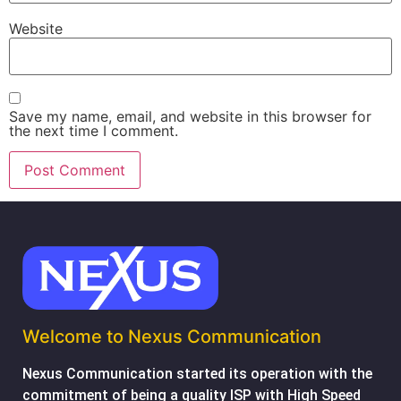
Website
Save my name, email, and website in this browser for
the next time I comment.
Welcome to Nexus Communication
Nexus Communication started its operation with the
commitment of being a quality ISP with High Speed