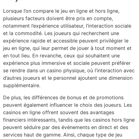
Lorsque l’on compare le jeu en ligne et hors ligne,
plusieurs facteurs doivent être pris en compte,
notamment l’expérience utilisateur, l’interaction sociale
et la commodité. Les joueurs qui recherchent une
expérience rapide et accessible peuvent privilégier le
jeu en ligne, qui leur permet de jouer à tout moment et
en tout lieu. En revanche, ceux qui souhaitent une
expérience plus immersive et sociale peuvent préférer
se rendre dans un casino physique, où l’interaction avec
d’autres joueurs et le personnel ajoutent une dimension
supplémentaire.
De plus, les différences de bonus et de promotions
peuvent également influencer le choix des joueurs. Les
casinos en ligne offrent souvent des avantages
financiers intéressants, tandis que les casinos hors ligne
peuvent séduire par des événements en direct et des
services haut de gamme. Ainsi, chaque type de jeu