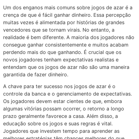
Um dos enganos mais comuns sobre jogos de azar é a
crença de que é fácil ganhar dinheiro. Essa percepção
muitas vezes é alimentada por histórias de grandes
vencedores que se tornam virais. No entanto, a
realidade é bem diferente. A maioria dos jogadores não
consegue ganhar consistentemente e muitos acabam
perdendo mais do que ganhando. É crucial que os
novos jogadores tenham expectativas realistas e
entendam que os jogos de azar não são uma maneira
garantida de fazer dinheiro.
A chave para ter sucesso nos jogos de azar é o
controle da banca e o gerenciamento de expectativas.
Os jogadores devem estar cientes de que, embora
algumas vitórias possam ocorrer, o retorno a longo
prazo geralmente favorece a casa. Além disso, a
educação sobre os jogos e suas regras é vital.
Jogadores que investem tempo para aprender as
melhores estratégias têm chances melhores do que