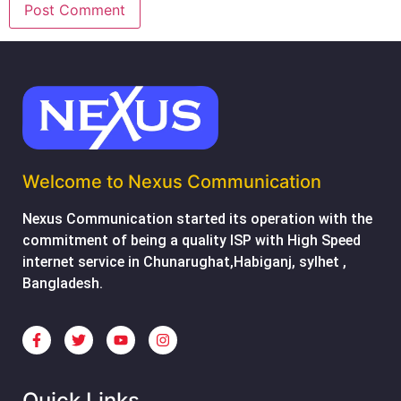
Welcome to Nexus Communication
Nexus Communication started its operation with the
commitment of being a quality ISP with High Speed
internet service in Chunarughat,Habiganj, sylhet ,
Bangladesh.
Quick Links