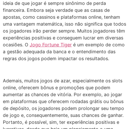
ideia de que jogar é sempre sinônimo de perda
financeira. Embora seja verdade que as casas de
apostas, como cassinos e plataformas online, tenham
uma vantagem matemática, isso não significa que todos
os jogadores irão perder sempre. Muitos jogadores têm
experiências positivas e conseguem lucrar em diversas
ocasiões. O
Jogo Fortune Tiger
é um exemplo de como
a gestão adequada da banca e o entendimento das
regras dos jogos podem impactar os resultados.
Ademais, muitos jogos de azar, especialmente os slots
online, oferecem bônus e promoções que podem
aumentar as chances de vitória. Por exemplo, ao jogar
em plataformas que oferecem rodadas grátis ou bônus
de depósito, os jogadores podem prolongar seu tempo
de jogo e, consequentemente, suas chances de ganhar.
Portanto, é possível, sim, ter experiências positivas e
lucrativas, desde que haja um planejamento e uma