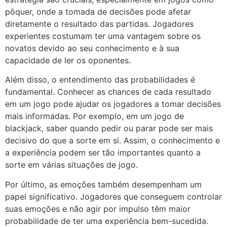
pôquer, onde a tomada de decisões pode afetar
diretamente o resultado das partidas. Jogadores
experientes costumam ter uma vantagem sobre os
novatos devido ao seu conhecimento e à sua
capacidade de ler os oponentes.
Além disso, o entendimento das probabilidades é
fundamental. Conhecer as chances de cada resultado
em um jogo pode ajudar os jogadores a tomar decisões
mais informadas. Por exemplo, em um jogo de
blackjack, saber quando pedir ou parar pode ser mais
decisivo do que a sorte em si. Assim, o conhecimento e
a experiência podem ser tão importantes quanto a
sorte em várias situações de jogo.
Por último, as emoções também desempenham um
papel significativo. Jogadores que conseguem controlar
suas emoções e não agir por impulso têm maior
probabilidade de ter uma experiência bem-sucedida.