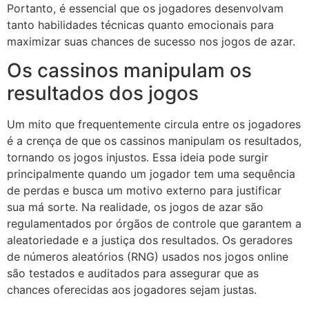
Portanto, é essencial que os jogadores desenvolvam
tanto habilidades técnicas quanto emocionais para
maximizar suas chances de sucesso nos jogos de azar.
Os cassinos manipulam os
resultados dos jogos
Um mito que frequentemente circula entre os jogadores
é a crença de que os cassinos manipulam os resultados,
tornando os jogos injustos. Essa ideia pode surgir
principalmente quando um jogador tem uma sequência
de perdas e busca um motivo externo para justificar
sua má sorte. Na realidade, os jogos de azar são
regulamentados por órgãos de controle que garantem a
aleatoriedade e a justiça dos resultados. Os geradores
de números aleatórios (RNG) usados nos jogos online
são testados e auditados para assegurar que as
chances oferecidas aos jogadores sejam justas.