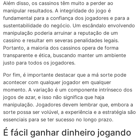
Além disso, os cassinos têm muito a perder ao
manipular resultados. A integridade do jogo é
fundamental para a confiança dos jogadores e para a
sustentabilidade do negócio. Um escândalo envolvendo
manipulação poderia arruinar a reputação de um
cassino e resultar em severas penalidades legais.
Portanto, a maioria dos cassinos opera de forma
transparente e ética, buscando manter um ambiente
justo para todos os jogadores.
Por fim, é importante destacar que a má sorte pode
acontecer com qualquer jogador em qualquer
momento. A variação é um componente intrínseco dos
jogos de azar, e isso não significa que haja
manipulação. Jogadores devem lembrar que, embora a
sorte possa ser volúvel, a experiência e a estratégia são
essenciais para se ter sucesso no longo prazo.
É fácil ganhar dinheiro jogando