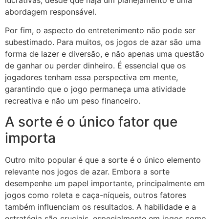
abordagem responsável.
Por fim, o aspecto do entretenimento não pode ser
subestimado. Para muitos, os jogos de azar são uma
forma de lazer e diversão, e não apenas uma questão
de ganhar ou perder dinheiro. É essencial que os
jogadores tenham essa perspectiva em mente,
garantindo que o jogo permaneça uma atividade
recreativa e não um peso financeiro.
A sorte é o único fator que
importa
Outro mito popular é que a sorte é o único elemento
relevante nos jogos de azar. Embora a sorte
desempenhe um papel importante, principalmente em
jogos como roleta e caça-níqueis, outros fatores
também influenciam os resultados. A habilidade e a
estratégia são cruciais, especialmente em jogos como