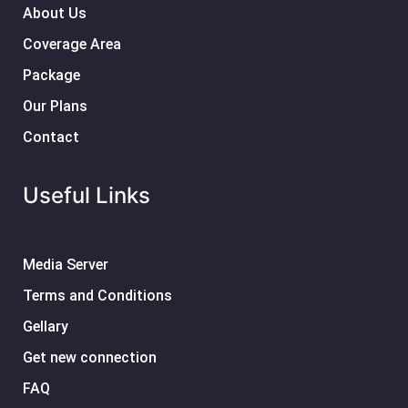
About Us
Coverage Area
Package
Our Plans
Contact
Useful Links
Media Server
Terms and Conditions
Gellary
Get new connection
FAQ