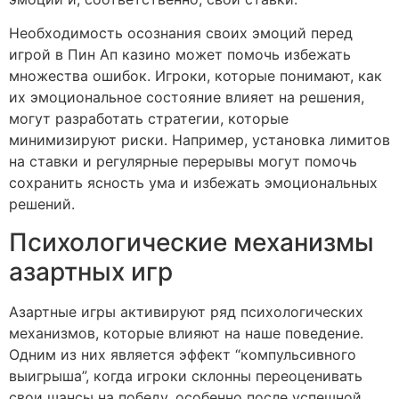
Необходимость осознания своих эмоций перед
игрой в Пин Ап казино может помочь избежать
множества ошибок. Игроки, которые понимают, как
их эмоциональное состояние влияет на решения,
могут разработать стратегии, которые
минимизируют риски. Например, установка лимитов
на ставки и регулярные перерывы могут помочь
сохранить ясность ума и избежать эмоциональных
решений.
Психологические механизмы
азартных игр
Азартные игры активируют ряд психологических
механизмов, которые влияют на наше поведение.
Одним из них является эффект “компульсивного
выигрыша”, когда игроки склонны переоценивать
свои шансы на победу, особенно после успешной