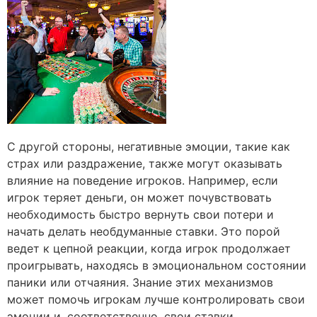
С другой стороны, негативные эмоции, такие как
страх или раздражение, также могут оказывать
влияние на поведение игроков. Например, если
игрок теряет деньги, он может почувствовать
необходимость быстро вернуть свои потери и
начать делать необдуманные ставки. Это порой
ведет к цепной реакции, когда игрок продолжает
проигрывать, находясь в эмоциональном состоянии
паники или отчаяния. Знание этих механизмов
может помочь игрокам лучше контролировать свои
эмоции и, соответственно, свои ставки.