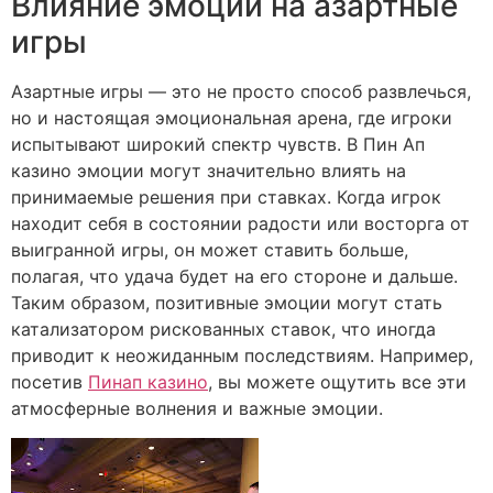
Влияние эмоций на азартные
игры
Азартные игры — это не просто способ развлечься,
но и настоящая эмоциональная арена, где игроки
испытывают широкий спектр чувств. В Пин Ап
казино эмоции могут значительно влиять на
принимаемые решения при ставках. Когда игрок
находит себя в состоянии радости или восторга от
выигранной игры, он может ставить больше,
полагая, что удача будет на его стороне и дальше.
Таким образом, позитивные эмоции могут стать
катализатором рискованных ставок, что иногда
приводит к неожиданным последствиям. Например,
посетив
Пинап казино
, вы можете ощутить все эти
атмосферные волнения и важные эмоции.