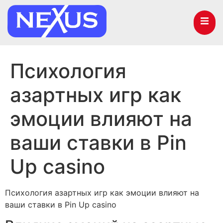
Психология
азартных игр как
эмоции влияют на
ваши ставки в Pin
Up casino
Психология азартных игр как эмоции влияют на
ваши ставки в Pin Up casino