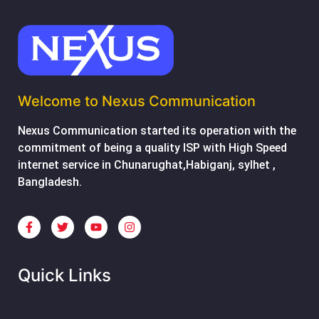
Welcome to Nexus Communication
Nexus Communication started its operation with the
commitment of being a quality ISP with High Speed
internet service in Chunarughat,Habiganj, sylhet ,
Bangladesh.
Quick Links