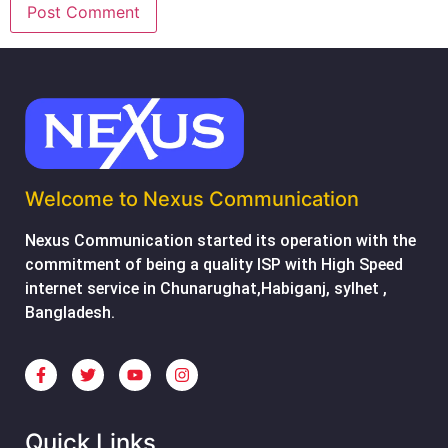
Welcome to Nexus Communication
Nexus Communication started its operation with the
commitment of being a quality ISP with High Speed
internet service in Chunarughat,Habiganj, sylhet ,
Bangladesh.
Quick Links