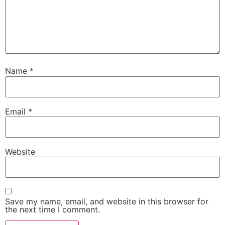
Name
*
Email
*
Website
Save my name, email, and website in this browser for
the next time I comment.