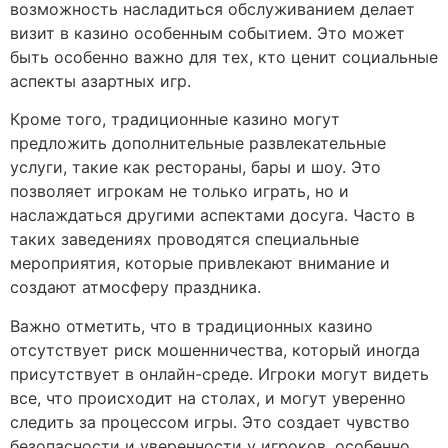
возможность насладиться обслуживанием делает
визит в казино особенным событием. Это может
быть особенно важно для тех, кто ценит социальные
аспекты азартных игр.
Кроме того, традиционные казино могут
предложить дополнительные развлекательные
услуги, такие как рестораны, бары и шоу. Это
позволяет игрокам не только играть, но и
наслаждаться другими аспектами досуга. Часто в
таких заведениях проводятся специальные
мероприятия, которые привлекают внимание и
создают атмосферу праздника.
Важно отметить, что в традиционных казино
отсутствует риск мошенничества, который иногда
присутствует в онлайн-среде. Игроки могут видеть
все, что происходит на столах, и могут уверенно
следить за процессом игры. Это создает чувство
безопасности и уверенности у игроков, особенно