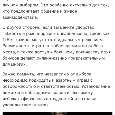
лучшим выбором. Это особенно актуально для тех,
кто предпочитает общение и живое
взаимодействие.
С другой стороны, если вы цените удобство,
гибкость и разнообразие, онлайн-казино, такие как
1хБет казино, могут стать идеальным решением.
Возможность играть в любое время и из любого
места, а также доступ к большому количеству игр и
бонусов делают онлайн-казино привлекательным
для многих.
Важно помнить, что независимо от выбора,
необходимо подходить к азартным играм с
осторожностью и ответственностью. Установление
лимитов и соблюдение правил игры помогут
избежать финансовых трудностей и сохранят
удовольствие от игры.