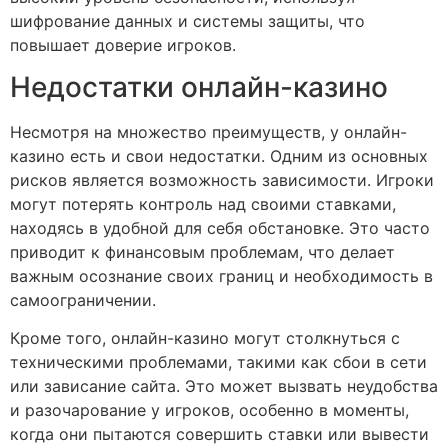
шифрование данных и системы защиты, что
повышает доверие игроков.
Недостатки онлайн-казино
Несмотря на множество преимуществ, у онлайн-
казино есть и свои недостатки. Одним из основных
рисков является возможность зависимости. Игроки
могут потерять контроль над своими ставками,
находясь в удобной для себя обстановке. Это часто
приводит к финансовым проблемам, что делает
важным осознание своих границ и необходимость в
самоограничении.
Кроме того, онлайн-казино могут столкнуться с
техническими проблемами, такими как сбои в сети
или зависание сайта. Это может вызвать неудобства
и разочарование у игроков, особенно в моменты,
когда они пытаются совершить ставки или вывести