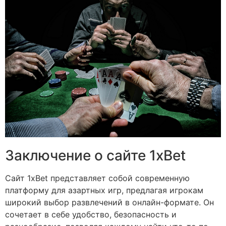
Заключение о сайте 1xBet
Сайт 1xBet представляет собой современную
платформу для азартных игр, предлагая игрокам
широкий выбор развлечений в онлайн-формате. Он
сочетает в себе удобство, безопасность и