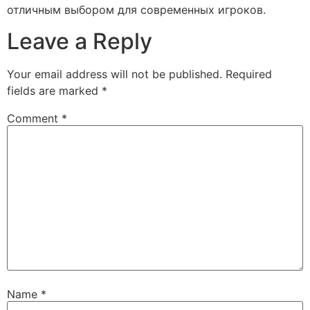
отличным выбором для современных игроков.
Leave a Reply
Your email address will not be published.
Required
fields are marked
*
Comment
*
Name
*