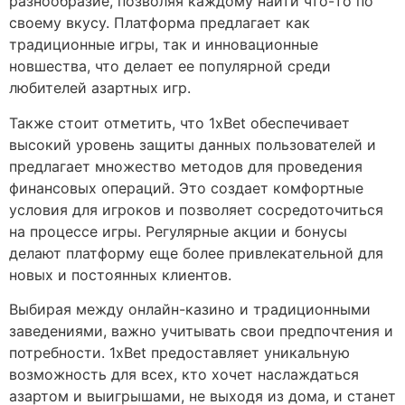
разнообразие, позволяя каждому найти что-то по
своему вкусу. Платформа предлагает как
традиционные игры, так и инновационные
новшества, что делает ее популярной среди
любителей азартных игр.
Также стоит отметить, что 1xBet обеспечивает
высокий уровень защиты данных пользователей и
предлагает множество методов для проведения
финансовых операций. Это создает комфортные
условия для игроков и позволяет сосредоточиться
на процессе игры. Регулярные акции и бонусы
делают платформу еще более привлекательной для
новых и постоянных клиентов.
Выбирая между онлайн-казино и традиционными
заведениями, важно учитывать свои предпочтения и
потребности. 1xBet предоставляет уникальную
возможность для всех, кто хочет наслаждаться
азартом и выигрышами, не выходя из дома, и станет