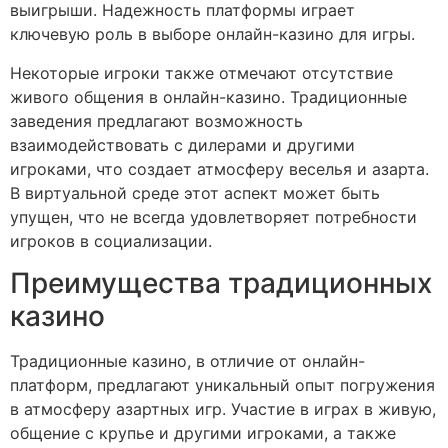
выигрыши. Надежность платформы играет
ключевую роль в выборе онлайн-казино для игры.
Некоторые игроки также отмечают отсутствие
живого общения в онлайн-казино. Традиционные
заведения предлагают возможность
взаимодействовать с дилерами и другими
игроками, что создает атмосферу веселья и азарта.
В виртуальной среде этот аспект может быть
упущен, что не всегда удовлетворяет потребности
игроков в социализации.
Преимущества традиционных
казино
Традиционные казино, в отличие от онлайн-
платформ, предлагают уникальный опыт погружения
в атмосферу азартных игр. Участие в играх в живую,
общение с крупье и другими игроками, а также