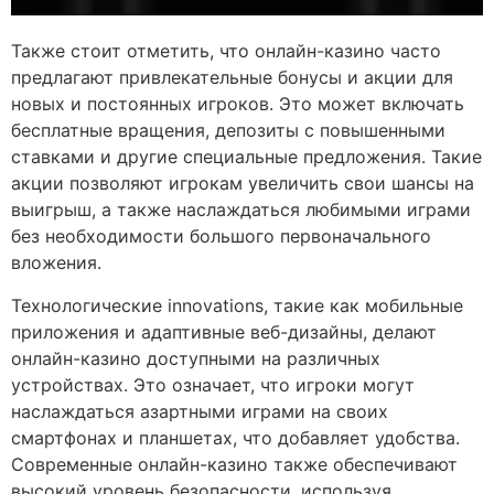
Также стоит отметить, что онлайн-казино часто
предлагают привлекательные бонусы и акции для
новых и постоянных игроков. Это может включать
бесплатные вращения, депозиты с повышенными
ставками и другие специальные предложения. Такие
акции позволяют игрокам увеличить свои шансы на
выигрыш, а также наслаждаться любимыми играми
без необходимости большого первоначального
вложения.
Технологические innovations, такие как мобильные
приложения и адаптивные веб-дизайны, делают
онлайн-казино доступными на различных
устройствах. Это означает, что игроки могут
наслаждаться азартными играми на своих
смартфонах и планшетах, что добавляет удобства.
Современные онлайн-казино также обеспечивают
высокий уровень безопасности, используя