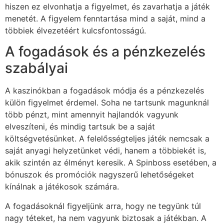
hiszen ez elvonhatja a figyelmet, és zavarhatja a játék
menetét. A figyelem fenntartása mind a saját, mind a
többiek élvezetéért kulcsfontosságú.
A fogadások és a pénzkezelés
szabályai
A kaszinókban a fogadások módja és a pénzkezelés
külön figyelmet érdemel. Soha ne tartsunk magunknál
több pénzt, mint amennyit hajlandók vagyunk
elveszíteni, és mindig tartsuk be a saját
költségvetésünket. A felelősségteljes játék nemcsak a
saját anyagi helyzetünket védi, hanem a többiekét is,
akik szintén az élményt keresik. A Spinboss esetében, a
bónuszok és promóciók nagyszerű lehetőségeket
kínálnak a játékosok számára.
A fogadásoknál figyeljünk arra, hogy ne tegyünk túl
nagy téteket, ha nem vagyunk biztosak a játékban. A