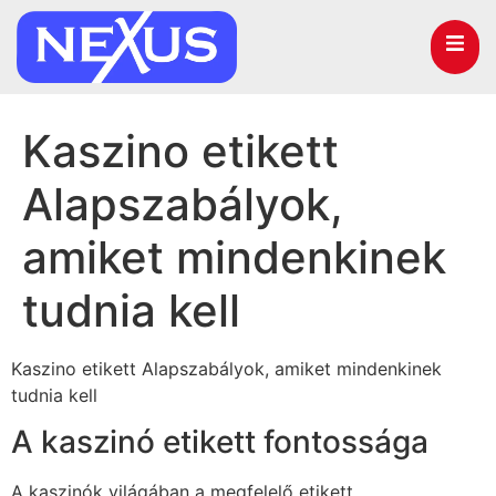
Kaszino etikett
Alapszabályok,
amiket mindenkinek
tudnia kell
Kaszino etikett Alapszabályok, amiket mindenkinek
tudnia kell
A kaszinó etikett fontossága
A kaszinók világában a megfelelő etikett