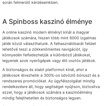
során felmerülő kérdéseinkben.
A Spinboss kaszinó élménye
A online kaszinó modern élményt kínál a magyar
játékosok számára, hiszen több mint 6000 izgalmas
játék közül választhatunk. A felhasználóbarát felület
lehetővé teszi a zökkenőmentes navigációt, így
könnyedén felfedezhetjük a különböző játékokat,
legyenek azok nyerőgépek vagy élő osztós játékok.
A biztonságos és stabil platformot kínál, ahol a
játékosok élvezhetik a 300%-os üdvözlő bónuszt és a
rendszeres promóciókat. Az ügyfélszolgálat mindig
rendelkezésre áll, hogy segítséget nyújtson, biztosítva
ezzel, hogy a játékosok számára a kaszinóélmény
mindig felejthetetlen és biztonságos legyen.