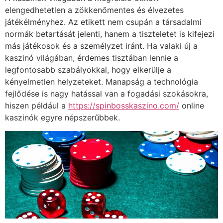
elengedhetetlen a zökkenőmentes és élvezetes
játékélményhez. Az etikett nem csupán a társadalmi
normák betartását jelenti, hanem a tiszteletet is kifejezi
más játékosok és a személyzet iránt. Ha valaki új a
kaszinó világában, érdemes tisztában lennie a
legfontosabb szabályokkal, hogy elkerülje a
kényelmetlen helyzeteket. Manapság a technológia
fejlődése is nagy hatással van a fogadási szokásokra,
hiszen például a
https://spinbosskaszino.com/
online
kaszinók egyre népszerűbbek.