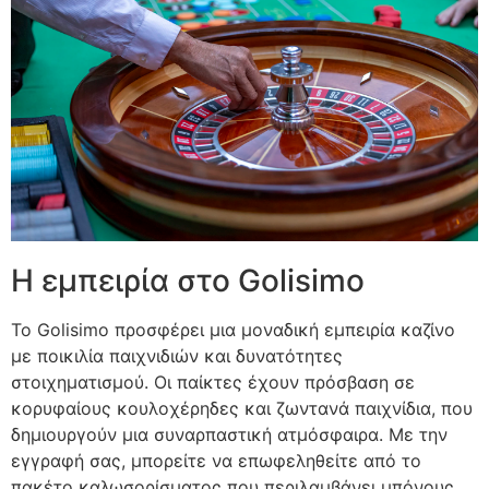
Η εμπειρία στο Golisimo
Το Golisimo προσφέρει μια μοναδική εμπειρία καζίνο
με ποικιλία παιχνιδιών και δυνατότητες
στοιχηματισμού. Οι παίκτες έχουν πρόσβαση σε
κορυφαίους κουλοχέρηδες και ζωντανά παιχνίδια, που
δημιουργούν μια συναρπαστική ατμόσφαιρα. Με την
εγγραφή σας, μπορείτε να επωφεληθείτε από το
πακέτο καλωσορίσματος που περιλαμβάνει μπόνους