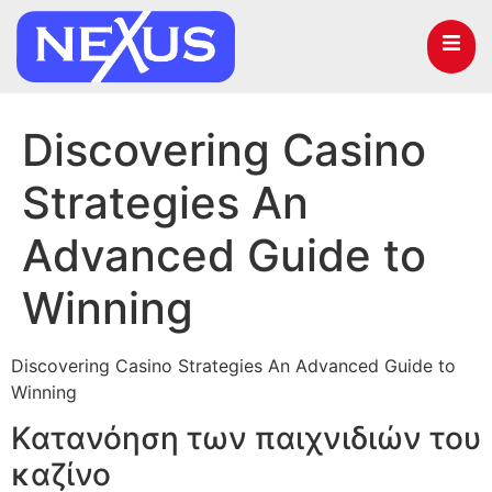
Discovering Casino
Strategies An
Advanced Guide to
Winning
Discovering Casino Strategies An Advanced Guide to
Winning
Κατανόηση των παιχνιδιών του
καζίνο