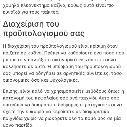
χαμηλό πλεονέκτημα καζίνο, καθώς αυτά είναι πιο
ευνοϊκά για τους παίκτες.
Διαχείριση του
προϋπολογισμού σας
Η διαχείριση του προϋπολογισμού είναι κρίσιμη όταν
παίζετε σε καζίνο. Πρέπει να καθορίσετε ένα ποσό που
μπορείτε να αντέξετε οικονομικά να χάσετε και να
κολλήσετε σε αυτό. Η υπέρβαση του προϋπολογισμού
σας μπορεί να οδηγήσει σε αρνητικές συνέπειες, τόσο
οικονομικές όσο και ψυχολογικές.
Επίσης, είναι καλό να χρησιμοποιείτε μεθόδους όπως η
κατανομή του κεφαλαίου σας ανά παιχνίδι. Αυτό σας
επιτρέπει να δοκιμάσετε διάφορες στρατηγικές και να
έχετε την ευκαιρία να κερδίσετε σε διαφορετικά
παιχνίδια χωρίς να ρισκάρετε όλο το ποσό σας σε μία
μόνο παρτίδα.