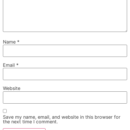
Name
*
Email
*
Website
Save my name, email, and website in this browser for
the next time I comment.