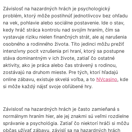
Závislosť na hazardných hrách je psychologický
problém, ktorý môže postihnúť jednotlivcov bez ohľadu
na vek, pohlavie alebo sociálne postavenie. Ide o stav,
kedy hráč stráca kontrolu nad svojím hraním, čím sa
vystavuje riziku nielen finančných strát, ale aj narušenia
osobného a rodinného života. Títo jedinci môžu prežiť
intenzívny pocit vzrušenia pri hraní, ktorý sa postupne
stáva dominantným v ich živote, zatiaľ čo ostatné
aktivity, ako je práca alebo čas strávený s rodinou,
zostávajú na druhom mieste. Pre tých, ktorí hľadajú
online zábavu, existuje skvelá voľba, a to
NVcasino
, kde
si môže každý nájsť svoje obľúbené hry.
Závislosť na hazardných hrách je často zamieňaná s
normálnym hraním hier, ale jej znakmi sú veľmi rozdielne
správanie a psychológia. Zatiaľ čo niektorí hráči si môžu
občas užívať zábavu, závislí sa na hazardných hrách