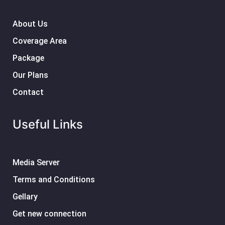
About Us
Coverage Area
Package
Our Plans
Contact
Useful Links
Media Server
Terms and Conditions
Gellary
Get new connection