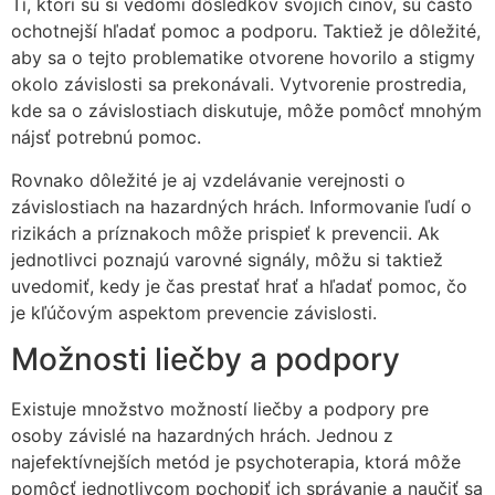
Tí, ktorí sú si vedomí dôsledkov svojich činov, sú často
ochotnejší hľadať pomoc a podporu. Taktiež je dôležité,
aby sa o tejto problematike otvorene hovorilo a stigmy
okolo závislosti sa prekonávali. Vytvorenie prostredia,
kde sa o závislostiach diskutuje, môže pomôcť mnohým
nájsť potrebnú pomoc.
Rovnako dôležité je aj vzdelávanie verejnosti o
závislostiach na hazardných hrách. Informovanie ľudí o
rizikách a príznakoch môže prispieť k prevencii. Ak
jednotlivci poznajú varovné signály, môžu si taktiež
uvedomiť, kedy je čas prestať hrať a hľadať pomoc, čo
je kľúčovým aspektom prevencie závislosti.
Možnosti liečby a podpory
Existuje množstvo možností liečby a podpory pre
osoby závislé na hazardných hrách. Jednou z
najefektívnejších metód je psychoterapia, ktorá môže
pomôcť jednotlivcom pochopiť ich správanie a naučiť sa