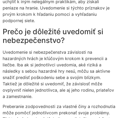
uchýliť k iným nelegálnym praktikám, aby získali
peniaze na hranie. Uvedomenie si týchto príznakov je
prvým krokom k hľadaniu pomoci a vyhľadaniu
podpornej siete.
Prečo je dôležité uvedomiť si
nebezpečenstvo?
Uvedomenie si nebezpečenstva závislosti na
hazardných hrách je kľúčovým krokom k prevencii a
liečbe. Iba ak si jednotlivci uvedomia, aké riziká a
následky s sebou hazardné hry nesú, môžu sa aktívne
snažiť predísť poškodeniu sebe a svojim blízkym.
Taktiež je dôležité si uvedomiť, že závislosť môže
ovplyvniť nielen jednotlivca, ale aj jeho rodinu, priateľov
a zamestnanie.
Preberanie zodpovednosti za vlastné činy a rozhodnutia
môže pomôcť jednotlivcom prekonať svoje problémy.