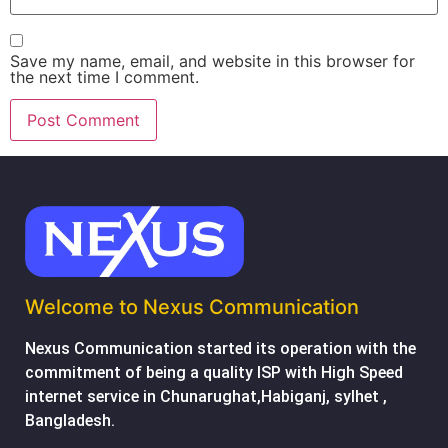
Save my name, email, and website in this browser for
the next time I comment.
Welcome to Nexus Communication
Nexus Communication started its operation with the
commitment of being a quality ISP with High Speed
internet service in Chunarughat,Habiganj, sylhet ,
Bangladesh.