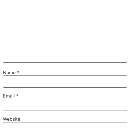
Name
*
Email
*
Website