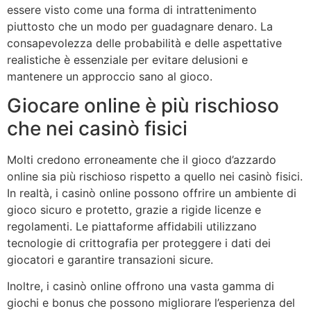
essere visto come una forma di intrattenimento
piuttosto che un modo per guadagnare denaro. La
consapevolezza delle probabilità e delle aspettative
realistiche è essenziale per evitare delusioni e
mantenere un approccio sano al gioco.
Giocare online è più rischioso
che nei casinò fisici
Molti credono erroneamente che il gioco d’azzardo
online sia più rischioso rispetto a quello nei casinò fisici.
In realtà, i casinò online possono offrire un ambiente di
gioco sicuro e protetto, grazie a rigide licenze e
regolamenti. Le piattaforme affidabili utilizzano
tecnologie di crittografia per proteggere i dati dei
giocatori e garantire transazioni sicure.
Inoltre, i casinò online offrono una vasta gamma di
giochi e bonus che possono migliorare l’esperienza del