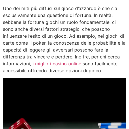
Uno dei miti più diffusi sul gioco d’azzardo è che sia
esclusivamente una questione di fortuna. In realtà,
sebbene la fortuna giochi un ruolo fondamentale, ci
sono anche diversi fattori strategici che possono
influenzare l’esito di un gioco. Ad esempio, nei giochi di
carte come il poker, la conoscenza delle probabilità e la
capacità di leggere gli avversari possono fare la
differenza tra vincere e perdere. Inoltre, per chi cerca
informazioni,
i migliori casino online
sono facilmente
accessibili, offrendo diverse opzioni di gioco.