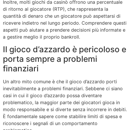
Inoltre, molti giochi da casinò offrono una percentuale
di ritorno al giocatore (RTP), che rappresenta la
quantità di denaro che un giocatore può aspettarsi di
ricevere indietro nel lungo periodo. Comprendere questi
aspetti può aiutare a prendere decisioni più informate e
a gestire meglio il proprio bankroll.
Il gioco d’azzardo è pericoloso e
porta sempre a problemi
finanziari
Un altro mito comune è che il gioco d’azzardo porti
inevitabilmente a problemi finanziari. Sebbene ci siano
casi in cui il gioco d’azzardo possa diventare
problematico, la maggior parte dei giocatori gioca in
modo responsabile e si diverte senza incorrere in debiti.
È fondamentale sapere come stabilire limiti di spesa e
riconoscere i segnali di un comportamento