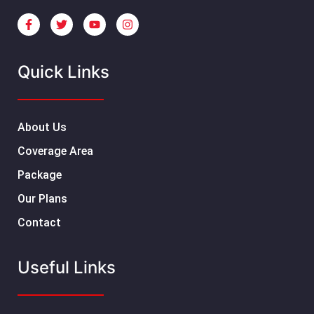
Quick Links
About Us
Coverage Area
Package
Our Plans
Contact
Useful Links