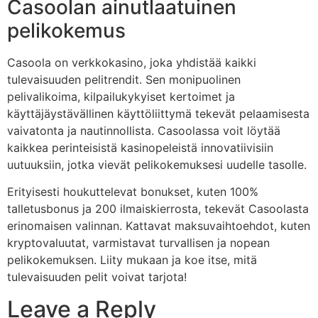
Casoolan ainutlaatuinen
pelikokemus
Casoola on verkkokasino, joka yhdistää kaikki
tulevaisuuden pelitrendit. Sen monipuolinen
pelivalikoima, kilpailukykyiset kertoimet ja
käyttäjäystävällinen käyttöliittymä tekevät pelaamisesta
vaivatonta ja nautinnollista. Casoolassa voit löytää
kaikkea perinteisistä kasinopeleistä innovatiivisiin
uutuuksiin, jotka vievät pelikokemuksesi uudelle tasolle.
Erityisesti houkuttelevat bonukset, kuten 100%
talletusbonus ja 200 ilmaiskierrosta, tekevät Casoolasta
erinomaisen valinnan. Kattavat maksuvaihtoehdot, kuten
kryptovaluutat, varmistavat turvallisen ja nopean
pelikokemuksen. Liity mukaan ja koe itse, mitä
tulevaisuuden pelit voivat tarjota!
Leave a Reply