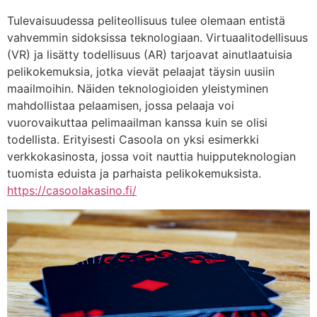
Tulevaisuudessa peliteollisuus tulee olemaan entistä
vahvemmin sidoksissa teknologiaan. Virtuaalitodellisuus
(VR) ja lisätty todellisuus (AR) tarjoavat ainutlaatuisia
pelikokemuksia, jotka vievät pelaajat täysin uusiin
maailmoihin. Näiden teknologioiden yleistyminen
mahdollistaa pelaamisen, jossa pelaaja voi
vuorovaikuttaa pelimaailman kanssa kuin se olisi
todellista. Erityisesti Casoola on yksi esimerkki
verkkokasinosta, jossa voit nauttia huipputeknologian
tuomista eduista ja parhaista pelikokemuksista.
https://casoolakasino.fi/