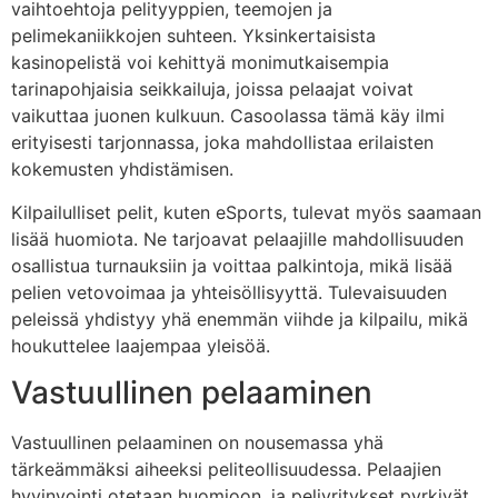
vaihtoehtoja pelityyppien, teemojen ja
pelimekaniikkojen suhteen. Yksinkertaisista
kasinopelistä voi kehittyä monimutkaisempia
tarinapohjaisia seikkailuja, joissa pelaajat voivat
vaikuttaa juonen kulkuun. Casoolassa tämä käy ilmi
erityisesti tarjonnassa, joka mahdollistaa erilaisten
kokemusten yhdistämisen.
Kilpailulliset pelit, kuten eSports, tulevat myös saamaan
lisää huomiota. Ne tarjoavat pelaajille mahdollisuuden
osallistua turnauksiin ja voittaa palkintoja, mikä lisää
pelien vetovoimaa ja yhteisöllisyyttä. Tulevaisuuden
peleissä yhdistyy yhä enemmän viihde ja kilpailu, mikä
houkuttelee laajempaa yleisöä.
Vastuullinen pelaaminen
Vastuullinen pelaaminen on nousemassa yhä
tärkeämmäksi aiheeksi peliteollisuudessa. Pelaajien
hyvinvointi otetaan huomioon, ja peliyritykset pyrkivät