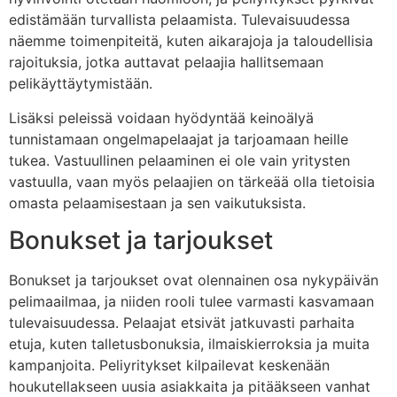
edistämään turvallista pelaamista. Tulevaisuudessa
näemme toimenpiteitä, kuten aikarajoja ja taloudellisia
rajoituksia, jotka auttavat pelaajia hallitsemaan
pelikäyttäytymistään.
Lisäksi peleissä voidaan hyödyntää keinoälyä
tunnistamaan ongelmapelaajat ja tarjoamaan heille
tukea. Vastuullinen pelaaminen ei ole vain yritysten
vastuulla, vaan myös pelaajien on tärkeää olla tietoisia
omasta pelaamisestaan ja sen vaikutuksista.
Bonukset ja tarjoukset
Bonukset ja tarjoukset ovat olennainen osa nykypäivän
pelimaailmaa, ja niiden rooli tulee varmasti kasvamaan
tulevaisuudessa. Pelaajat etsivät jatkuvasti parhaita
etuja, kuten talletusbonuksia, ilmaiskierroksia ja muita
kampanjoita. Peliyritykset kilpailevat keskenään
houkutellakseen uusia asiakkaita ja pitääkseen vanhat