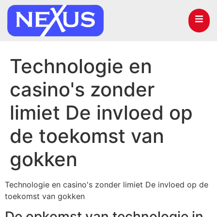
Technologie en
casino's zonder
limiet De invloed op
de toekomst van
gokken
Technologie en casino's zonder limiet De invloed op de
toekomst van gokken
De opkomst van technologie in