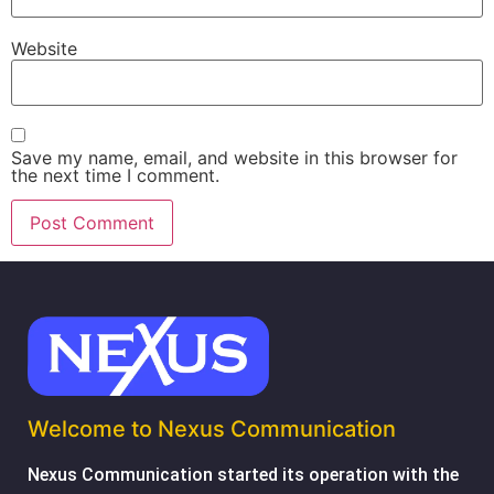
Website
Save my name, email, and website in this browser for
the next time I comment.
Welcome to Nexus Communication
Nexus Communication started its operation with the