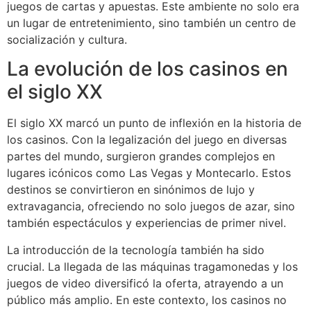
juegos de cartas y apuestas. Este ambiente no solo era
un lugar de entretenimiento, sino también un centro de
socialización y cultura.
La evolución de los casinos en
el siglo XX
El siglo XX marcó un punto de inflexión en la historia de
los casinos. Con la legalización del juego en diversas
partes del mundo, surgieron grandes complejos en
lugares icónicos como Las Vegas y Montecarlo. Estos
destinos se convirtieron en sinónimos de lujo y
extravagancia, ofreciendo no solo juegos de azar, sino
también espectáculos y experiencias de primer nivel.
La introducción de la tecnología también ha sido
crucial. La llegada de las máquinas tragamonedas y los
juegos de video diversificó la oferta, atrayendo a un
público más amplio. En este contexto, los casinos no