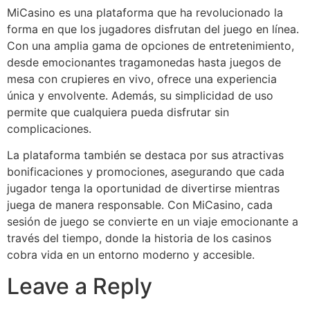
MiCasino es una plataforma que ha revolucionado la
forma en que los jugadores disfrutan del juego en línea.
Con una amplia gama de opciones de entretenimiento,
desde emocionantes tragamonedas hasta juegos de
mesa con crupieres en vivo, ofrece una experiencia
única y envolvente. Además, su simplicidad de uso
permite que cualquiera pueda disfrutar sin
complicaciones.
La plataforma también se destaca por sus atractivas
bonificaciones y promociones, asegurando que cada
jugador tenga la oportunidad de divertirse mientras
juega de manera responsable. Con MiCasino, cada
sesión de juego se convierte en un viaje emocionante a
través del tiempo, donde la historia de los casinos
cobra vida en un entorno moderno y accesible.
Leave a Reply