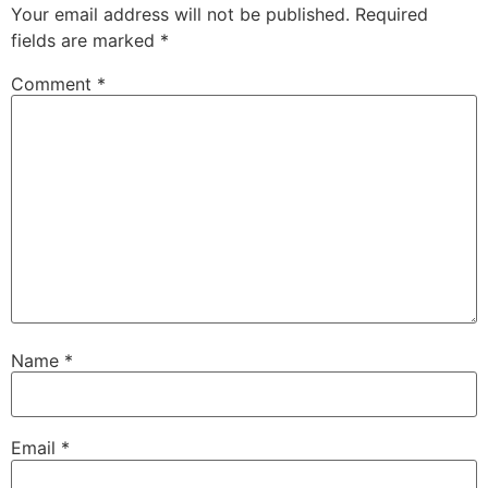
Your email address will not be published.
Required
fields are marked
*
Comment
*
Name
*
Email
*