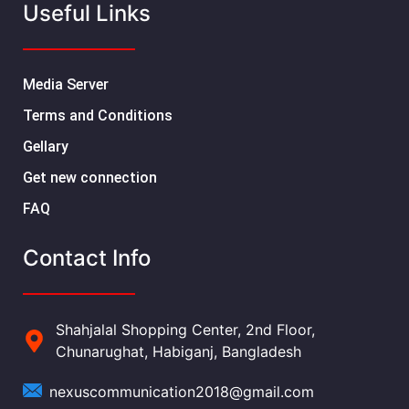
Useful Links
Media Server
Terms and Conditions
Gellary
Get new connection
FAQ
Contact Info
Shahjalal Shopping Center, 2nd Floor,
Chunarughat, Habiganj, Bangladesh
nexuscommunication2018@gmail.com