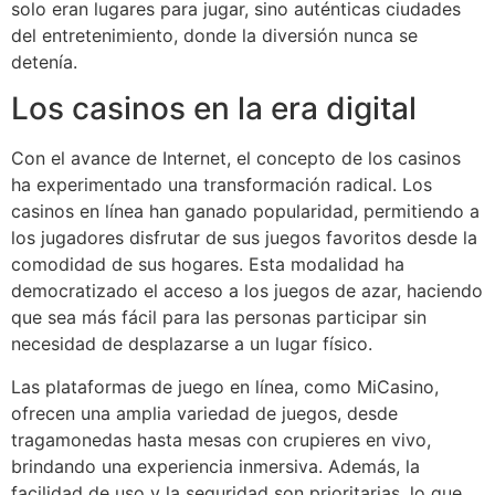
solo eran lugares para jugar, sino auténticas ciudades
del entretenimiento, donde la diversión nunca se
detenía.
Los casinos en la era digital
Con el avance de Internet, el concepto de los casinos
ha experimentado una transformación radical. Los
casinos en línea han ganado popularidad, permitiendo a
los jugadores disfrutar de sus juegos favoritos desde la
comodidad de sus hogares. Esta modalidad ha
democratizado el acceso a los juegos de azar, haciendo
que sea más fácil para las personas participar sin
necesidad de desplazarse a un lugar físico.
Las plataformas de juego en línea, como MiCasino,
ofrecen una amplia variedad de juegos, desde
tragamonedas hasta mesas con crupieres en vivo,
brindando una experiencia inmersiva. Además, la
facilidad de uso y la seguridad son prioritarias, lo que