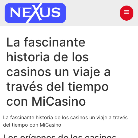
La fascinante
historia de los
casinos un viaje a
través del tiempo
con MiCasino
La fascinante historia de los casinos un viaje a través
del tiempo con MiCasino
Los orígenes de los casinos