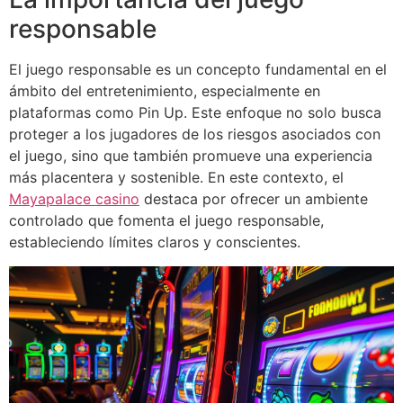
responsable
El juego responsable es un concepto fundamental en el
ámbito del entretenimiento, especialmente en
plataformas como Pin Up. Este enfoque no solo busca
proteger a los jugadores de los riesgos asociados con
el juego, sino que también promueve una experiencia
más placentera y sostenible. En este contexto, el
Mayapalace casino
destaca por ofrecer un ambiente
controlado que fomenta el juego responsable,
estableciendo límites claros y conscientes.