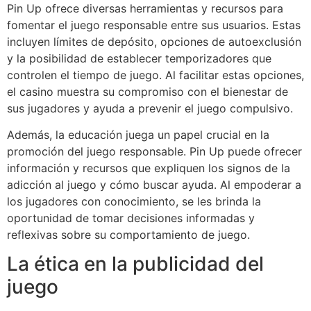
Pin Up ofrece diversas herramientas y recursos para
fomentar el juego responsable entre sus usuarios. Estas
incluyen límites de depósito, opciones de autoexclusión
y la posibilidad de establecer temporizadores que
controlen el tiempo de juego. Al facilitar estas opciones,
el casino muestra su compromiso con el bienestar de
sus jugadores y ayuda a prevenir el juego compulsivo.
Además, la educación juega un papel crucial en la
promoción del juego responsable. Pin Up puede ofrecer
información y recursos que expliquen los signos de la
adicción al juego y cómo buscar ayuda. Al empoderar a
los jugadores con conocimiento, se les brinda la
oportunidad de tomar decisiones informadas y
reflexivas sobre su comportamiento de juego.
La ética en la publicidad del
juego