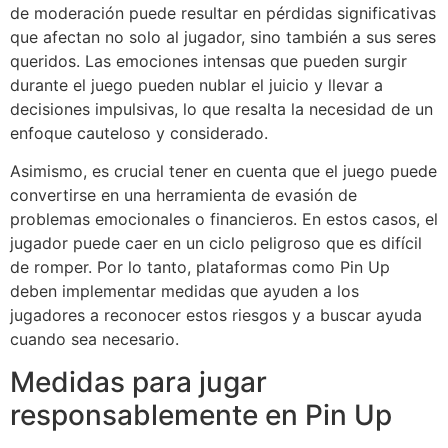
de moderación puede resultar en pérdidas significativas
que afectan no solo al jugador, sino también a sus seres
queridos. Las emociones intensas que pueden surgir
durante el juego pueden nublar el juicio y llevar a
decisiones impulsivas, lo que resalta la necesidad de un
enfoque cauteloso y considerado.
Asimismo, es crucial tener en cuenta que el juego puede
convertirse en una herramienta de evasión de
problemas emocionales o financieros. En estos casos, el
jugador puede caer en un ciclo peligroso que es difícil
de romper. Por lo tanto, plataformas como Pin Up
deben implementar medidas que ayuden a los
jugadores a reconocer estos riesgos y a buscar ayuda
cuando sea necesario.
Medidas para jugar
responsablemente en Pin Up