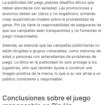
La publicidad del juego plantea desafíos éticos que
deben abordarse con seriedad. Las promociones y
anuncios deben ser claros y no engañosos, evitando
crear expectativas irreales sobre la probabilidad de
ganar. Pin Up tiene la responsabilidad de asegurarse de
que sus campañas sean transparentes y no fomenten el
juego irresponsable.
Además, es esencial que las campañas publicitarias no
estén dirigidas a grupos vulnerables, como menores de
edad o personas con antecedentes de problemas de
juego. La ética en la publicidad no solo protege a los
jugadores, sino que también ayuda a construir una
imagen positiva de la marca, lo que a su vez atrae a un
público consciente y responsable.
Conclusiones sobre el juego