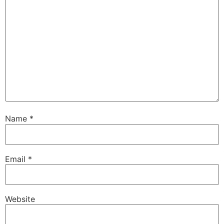
Name
*
Email
*
Website