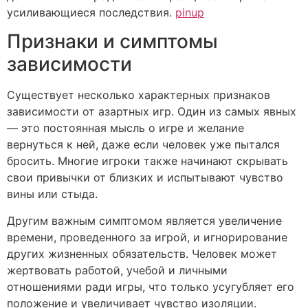
усиливающиеся последствия.
pinup
Признаки и симптомы
зависимости
Существует несколько характерных признаков
зависимости от азартных игр. Один из самых явных
— это постоянная мысль о игре и желание
вернуться к ней, даже если человек уже пытался
бросить. Многие игроки также начинают скрывать
свои привычки от близких и испытывают чувство
вины или стыда.
Другим важным симптомом является увеличение
времени, проведенного за игрой, и игнорирование
других жизненных обязательств. Человек может
жертвовать работой, учебой и личными
отношениями ради игры, что только усугубляет его
положение и увеличивает чувство изоляции.