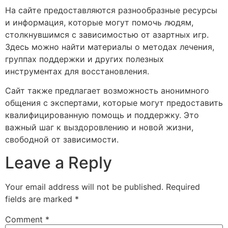
На сайте предоставляются разнообразные ресурсы
и информация, которые могут помочь людям,
столкнувшимся с зависимостью от азартных игр.
Здесь можно найти материалы о методах лечения,
группах поддержки и других полезных
инструментах для восстановления.
Сайт также предлагает возможность анонимного
общения с экспертами, которые могут предоставить
квалифицированную помощь и поддержку. Это
важный шаг к выздоровлению и новой жизни,
свободной от зависимости.
Leave a Reply
Your email address will not be published.
Required
fields are marked
*
Comment
*