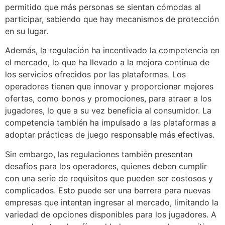
permitido que más personas se sientan cómodas al
participar, sabiendo que hay mecanismos de protección
en su lugar.
Además, la regulación ha incentivado la competencia en
el mercado, lo que ha llevado a la mejora continua de
los servicios ofrecidos por las plataformas. Los
operadores tienen que innovar y proporcionar mejores
ofertas, como bonos y promociones, para atraer a los
jugadores, lo que a su vez beneficia al consumidor. La
competencia también ha impulsado a las plataformas a
adoptar prácticas de juego responsable más efectivas.
Sin embargo, las regulaciones también presentan
desafíos para los operadores, quienes deben cumplir
con una serie de requisitos que pueden ser costosos y
complicados. Esto puede ser una barrera para nuevas
empresas que intentan ingresar al mercado, limitando la
variedad de opciones disponibles para los jugadores. A