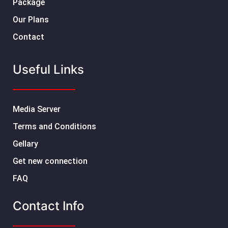
Package
Our Plans
Contact
Useful Links
Media Server
Terms and Conditions
Gellary
Get new connection
FAQ
Contact Info