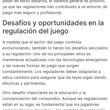
pesar de estos desafíos, el balance general es positivo,
ya que las regulaciones han contribuido a un entorno de
juego más seguro y profesional.
Desafíos y oportunidades en la
regulación del juego
A medida que el sector del juego continúa
evolucionando, también lo hacen los desafíos asociados
a su regulación. Uno de los principales retos es
mantenerse actualizado con las tecnologías emergentes
y las nuevas formas de juego que surgen
constantemente. Los reguladores deben adaptarse a
estos cambios para asegurar que las leyes sigan siendo
efectivas y pertinentes.
Otro desafío importante es la educación y la
concienciación del consumidor. Aunque las regulaciones
están en su lugar, es fundamental que los jugadores