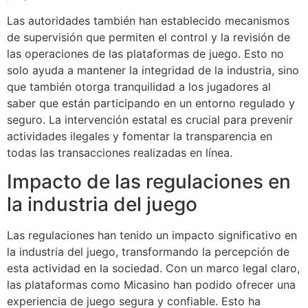
Las autoridades también han establecido mecanismos
de supervisión que permiten el control y la revisión de
las operaciones de las plataformas de juego. Esto no
solo ayuda a mantener la integridad de la industria, sino
que también otorga tranquilidad a los jugadores al
saber que están participando en un entorno regulado y
seguro. La intervención estatal es crucial para prevenir
actividades ilegales y fomentar la transparencia en
todas las transacciones realizadas en línea.
Impacto de las regulaciones en
la industria del juego
Las regulaciones han tenido un impacto significativo en
la industria del juego, transformando la percepción de
esta actividad en la sociedad. Con un marco legal claro,
las plataformas como Micasino han podido ofrecer una
experiencia de juego segura y confiable. Esto ha