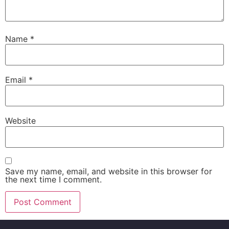
Name
*
Email
*
Website
Save my name, email, and website in this browser for
the next time I comment.