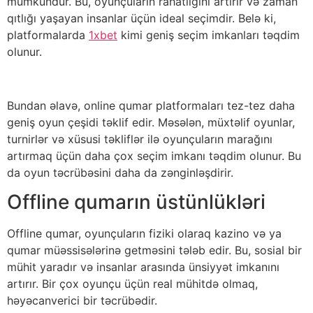
mümkündür. Bu, oyunçuların rahatlığını artırır və zaman
qıtlığı yaşayan insanlar üçün ideal seçimdir. Belə ki,
platformalarda
1xbet
kimi geniş seçim imkanları təqdim
olunur.
Bundan əlavə, online qumar platformaları tez-tez daha
geniş oyun çeşidi təklif edir. Məsələn, müxtəlif oyunlar,
turnirlər və xüsusi təkliflər ilə oyunçuların marağını
artırmaq üçün daha çox seçim imkanı təqdim olunur. Bu
da oyun təcrübəsini daha da zənginləşdirir.
Offline qumarın üstünlükləri
Offline qumar, oyunçuların fiziki olaraq kazino və ya
qumar müəssisələrinə getməsini tələb edir. Bu, sosial bir
mühit yaradır və insanlar arasında ünsiyyət imkanını
artırır. Bir çox oyunçu üçün real mühitdə olmaq,
həyəcanverici bir təcrübədir.