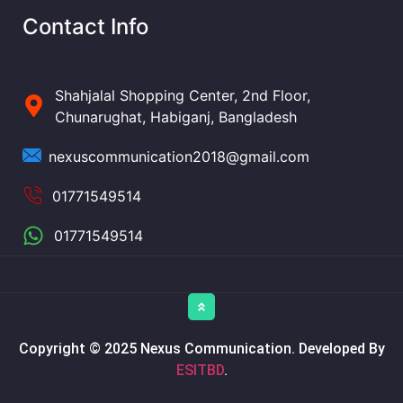
Contact Info
Shahjalal Shopping Center, 2nd Floor,
Chunarughat, Habiganj, Bangladesh
nexuscommunication2018@gmail.com
01771549514
01771549514
Copyright © 2025 Nexus Communication. Developed By
ESITBD
.