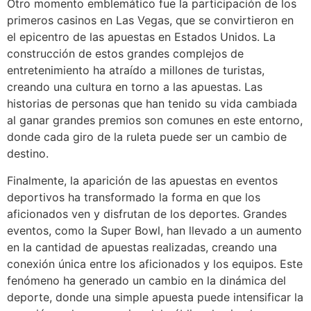
Otro momento emblemático fue la participación de los
primeros casinos en Las Vegas, que se convirtieron en
el epicentro de las apuestas en Estados Unidos. La
construcción de estos grandes complejos de
entretenimiento ha atraído a millones de turistas,
creando una cultura en torno a las apuestas. Las
historias de personas que han tenido su vida cambiada
al ganar grandes premios son comunes en este entorno,
donde cada giro de la ruleta puede ser un cambio de
destino.
Finalmente, la aparición de las apuestas en eventos
deportivos ha transformado la forma en que los
aficionados ven y disfrutan de los deportes. Grandes
eventos, como la Super Bowl, han llevado a un aumento
en la cantidad de apuestas realizadas, creando una
conexión única entre los aficionados y los equipos. Este
fenómeno ha generado un cambio en la dinámica del
deporte, donde una simple apuesta puede intensificar la