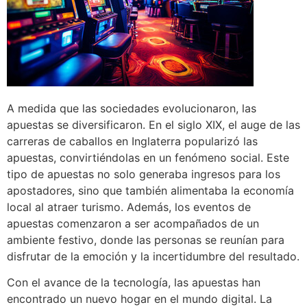
A medida que las sociedades evolucionaron, las
apuestas se diversificaron. En el siglo XIX, el auge de las
carreras de caballos en Inglaterra popularizó las
apuestas, convirtiéndolas en un fenómeno social. Este
tipo de apuestas no solo generaba ingresos para los
apostadores, sino que también alimentaba la economía
local al atraer turismo. Además, los eventos de
apuestas comenzaron a ser acompañados de un
ambiente festivo, donde las personas se reunían para
disfrutar de la emoción y la incertidumbre del resultado.
Con el avance de la tecnología, las apuestas han
encontrado un nuevo hogar en el mundo digital. La