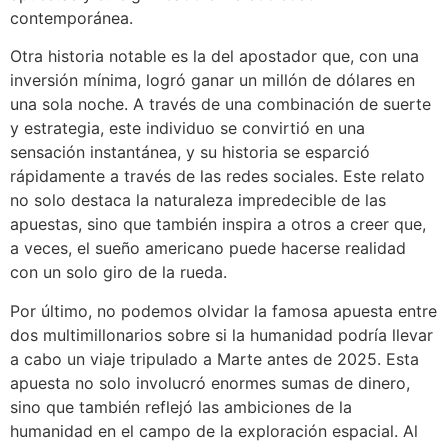
contemporánea.
Otra historia notable es la del apostador que, con una
inversión mínima, logró ganar un millón de dólares en
una sola noche. A través de una combinación de suerte
y estrategia, este individuo se convirtió en una
sensación instantánea, y su historia se esparció
rápidamente a través de las redes sociales. Este relato
no solo destaca la naturaleza impredecible de las
apuestas, sino que también inspira a otros a creer que,
a veces, el sueño americano puede hacerse realidad
con un solo giro de la rueda.
Por último, no podemos olvidar la famosa apuesta entre
dos multimillonarios sobre si la humanidad podría llevar
a cabo un viaje tripulado a Marte antes de 2025. Esta
apuesta no solo involucró enormes sumas de dinero,
sino que también reflejó las ambiciones de la
humanidad en el campo de la exploración espacial. Al