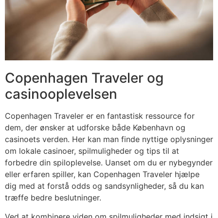
Copenhagen Traveler og
casinooplevelsen
Copenhagen Traveler er en fantastisk ressource for
dem, der ønsker at udforske både København og
casinoets verden. Her kan man finde nyttige oplysninger
om lokale casinoer, spilmuligheder og tips til at
forbedre din spiloplevelse. Uanset om du er nybegynder
eller erfaren spiller, kan Copenhagen Traveler hjælpe
dig med at forstå odds og sandsynligheder, så du kan
træffe bedre beslutninger.
Ved at kombinere viden om spilmuligheder med indsigt i