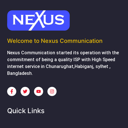
Welcome to Nexus Communication
Nexus Communication started its operation with the
commitment of being a quality ISP with High Speed
internet service in Chunarughat,Habiganj, sylhet ,
Bangladesh.
Quick Links