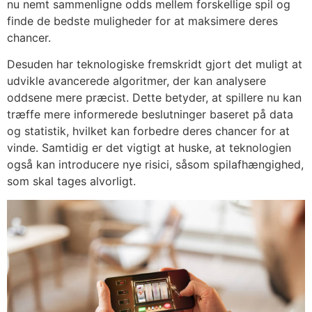
nu nemt sammenligne odds mellem forskellige spil og
finde de bedste muligheder for at maksimere deres
chancer.
Desuden har teknologiske fremskridt gjort det muligt at
udvikle avancerede algoritmer, der kan analysere
oddsene mere præcist. Dette betyder, at spillere nu kan
træffe mere informerede beslutninger baseret på data
og statistik, hvilket kan forbedre deres chancer for at
vinde. Samtidig er det vigtigt at huske, at teknologien
også kan introducere nye risici, såsom spilafhængighed,
som skal tages alvorligt.