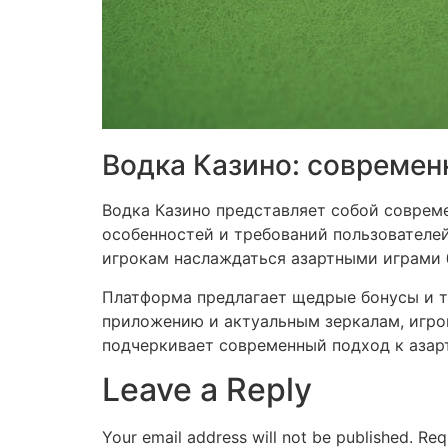
Водка Казино: современ
Водка Казино представляет собой соврем
особенностей и требований пользователей
игрокам наслаждаться азартными играми 
Платформа предлагает щедрые бонусы и т
приложению и актуальным зеркалам, игро
подчеркивает современный подход к азарт
Leave a Reply
Your email address will not be published.
Req