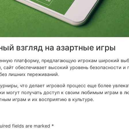
ный взгляд на азартные игры
енную платформу, предлагающую игрокам широкий выбо
, сайт обеспечивает высокий уровень безопасности и
без лишних переживаний.
урниры, что делает игровой процесс еще более увлек
ки могут получать доступ к своим любимым играм в лю
ным играм и их восприятию в культуре.
uired fields are marked
*