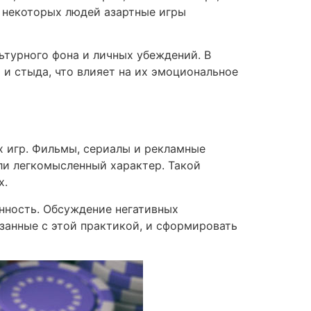
я некоторых людей азартные игры
ьтурного фона и личных убеждений. В
 и стыда, что влияет на их эмоциональное
 игр. Фильмы, сериалы и рекламные
ли легкомысленный характер. Такой
х.
нность. Обсуждение негативных
занные с этой практикой, и сформировать