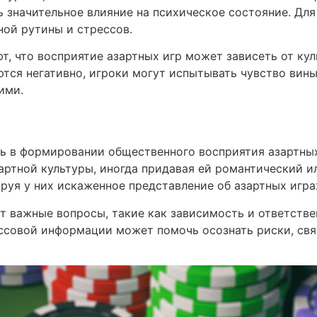
ь значительное влияние на психическое состояние. Дл
ной рутины и стрессов.
, что восприятие азартных игр может зависеть от кул
ются негативно, игроки могут испытывать чувство вины
ими.
 в формировании общественного восприятия азартных
артной культуры, иногда придавая ей романтический и
уя у них искаженное представление об азартных игра
т важные вопросы, такие как зависимость и ответстве
ассовой информации может помочь осознать риски, свя