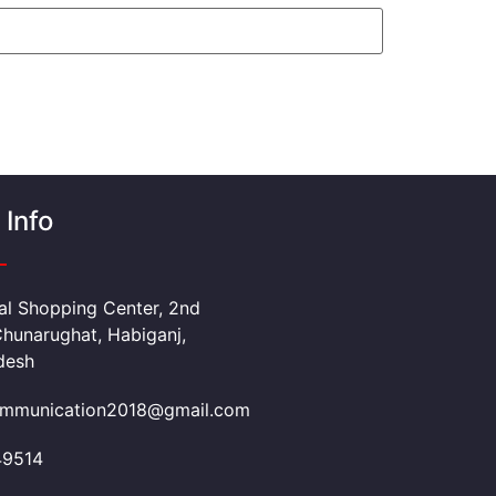
 Info
al Shopping Center, 2nd
Chunarughat, Habiganj,
desh
mmunication2018@gmail.com
49514