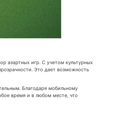
р азартных игр. С учетом культурных
 прозрачности. Это дает возможность
ательным. Благодаря мобильному
бое время и в любом месте, что