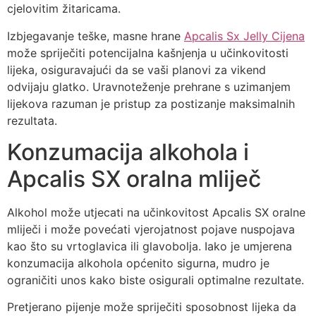
cjelovitim žitaricama.
Izbjegavanje teške, masne hrane
Apcalis Sx Jelly Cijena
može spriječiti potencijalna kašnjenja u učinkovitosti
lijeka, osiguravajući da se vaši planovi za vikend
odvijaju glatko. Uravnoteženje prehrane s uzimanjem
lijekova razuman je pristup za postizanje maksimalnih
rezultata.
Konzumacija alkohola i
Apcalis SX oralna mliječ
Alkohol može utjecati na učinkovitost Apcalis SX oralne
mliječi i može povećati vjerojatnost pojave nuspojava
kao što su vrtoglavica ili glavobolja. Iako je umjerena
konzumacija alkohola općenito sigurna, mudro je
ograničiti unos kako biste osigurali optimalne rezultate.
Pretjerano pijenje može spriječiti sposobnost lijeka da