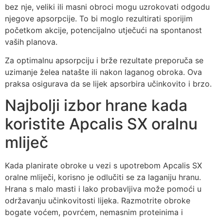
bez nje, veliki ili masni obroci mogu uzrokovati odgodu
njegove apsorpcije. To bi moglo rezultirati sporijim
početkom akcije, potencijalno utječući na spontanost
vaših planova.
Za optimalnu apsorpciju i brže rezultate preporuča se
uzimanje želea natašte ili nakon laganog obroka. Ova
praksa osigurava da se lijek apsorbira učinkovito i brzo.
Najbolji izbor hrane kada
koristite Apcalis SX oralnu
mliječ
Kada planirate obroke u vezi s upotrebom Apcalis SX
oralne mliječi, korisno je odlučiti se za laganiju hranu.
Hrana s malo masti i lako probavljiva može pomoći u
održavanju učinkovitosti lijeka. Razmotrite obroke
bogate voćem, povrćem, nemasnim proteinima i