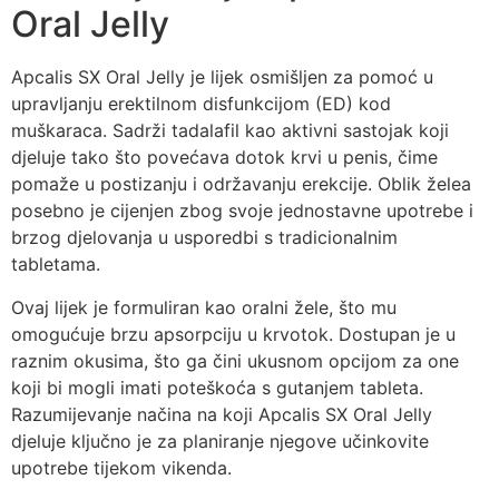
Oral Jelly
Apcalis SX Oral Jelly je lijek osmišljen za pomoć u
upravljanju erektilnom disfunkcijom (ED) kod
muškaraca. Sadrži tadalafil kao aktivni sastojak koji
djeluje tako što povećava dotok krvi u penis, čime
pomaže u postizanju i održavanju erekcije. Oblik želea
posebno je cijenjen zbog svoje jednostavne upotrebe i
brzog djelovanja u usporedbi s tradicionalnim
tabletama.
Ovaj lijek je formuliran kao oralni žele, što mu
omogućuje brzu apsorpciju u krvotok. Dostupan je u
raznim okusima, što ga čini ukusnom opcijom za one
koji bi mogli imati poteškoća s gutanjem tableta.
Razumijevanje načina na koji Apcalis SX Oral Jelly
djeluje ključno je za planiranje njegove učinkovite
upotrebe tijekom vikenda.