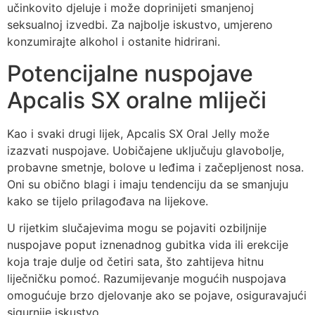
učinkovito djeluje i može doprinijeti smanjenoj
seksualnoj izvedbi. Za najbolje iskustvo, umjereno
konzumirajte alkohol i ostanite hidrirani.
Potencijalne nuspojave
Apcalis SX oralne mliječi
Kao i svaki drugi lijek, Apcalis SX Oral Jelly može
izazvati nuspojave. Uobičajene uključuju glavobolje,
probavne smetnje, bolove u leđima i začepljenost nosa.
Oni su obično blagi i imaju tendenciju da se smanjuju
kako se tijelo prilagođava na lijekove.
U rijetkim slučajevima mogu se pojaviti ozbiljnije
nuspojave poput iznenadnog gubitka vida ili erekcije
koja traje dulje od četiri sata, što zahtijeva hitnu
liječničku pomoć. Razumijevanje mogućih nuspojava
omogućuje brzo djelovanje ako se pojave, osiguravajući
sigurnije iskustvo.