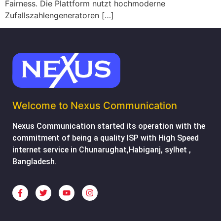
Fairness. Die Plattform nutzt hochmoderne
Zufallszahlengeneratoren […]
Welcome to Nexus Communication
Nexus Communication started its operation with the
commitment of being a quality ISP with High Speed
internet service in Chunarughat,Habiganj, sylhet ,
Bangladesh.