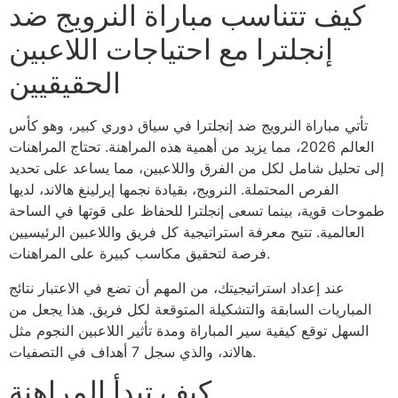
كيف تتناسب مباراة النرويج ضد
إنجلترا مع احتياجات اللاعبين
الحقيقيين
تأتي مباراة النرويج ضد إنجلترا في سياق دوري كبير، وهو كأس
العالم 2026، مما يزيد من أهمية هذه المراهنة. تحتاج المراهنات
إلى تحليل شامل لكل من الفرق واللاعبين، مما يساعد على تحديد
الفرص المحتملة. النرويج، بقيادة نجمها إيرلينغ هالاند، لديها
طموحات قوية، بينما تسعى إنجلترا للحفاظ على قوتها في الساحة
العالمية. تتيح معرفة استراتيجية كل فريق واللاعبين الرئيسيين
فرصة لتحقيق مكاسب كبيرة على المراهنات.
عند إعداد استراتيجيتك، من المهم أن تضع في الاعتبار نتائج
المباريات السابقة والتشكيلة المتوقعة لكل فريق. هذا يجعل من
السهل توقع كيفية سير المباراة ومدة تأثير اللاعبين النجوم مثل
هالاند، والذي سجل 7 أهداف في التصفيات.
كيف تبدأ المراهنة