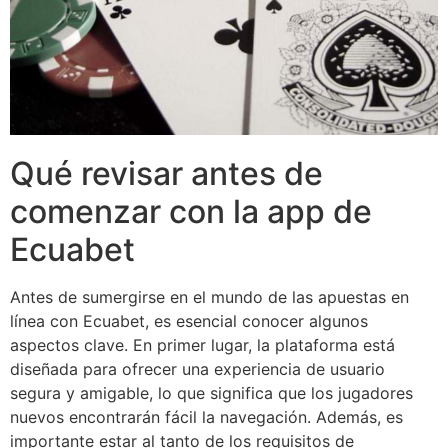
Qué revisar antes de
comenzar con la app de
Ecuabet
Antes de sumergirse en el mundo de las apuestas en
línea con Ecuabet, es esencial conocer algunos
aspectos clave. En primer lugar, la plataforma está
diseñada para ofrecer una experiencia de usuario
segura y amigable, lo que significa que los jugadores
nuevos encontrarán fácil la navegación. Además, es
importante estar al tanto de los requisitos de