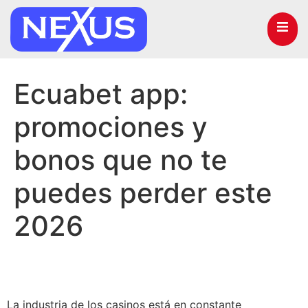
Ecuabet app:
promociones y
bonos que no te
puedes perder este
2026
La industria de los casinos está en constante