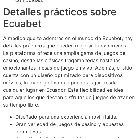
comodidad.
Detalles prácticos sobre
Ecuabet
A medida que te adentras en el mundo de Ecuabet, hay
detalles prácticos que pueden mejorar tu experiencia.
La plataforma ofrece una amplia gama de juegos de
casino, desde las clásicas tragamonedas hasta las
emocionantes mesas de juego en vivo. Además, el sitio
cuenta con un diseño optimizado para dispositivos
móviles, lo que significa que puedes jugar desde
cualquier lugar en Ecuador. Esta flexibilidad es ideal
para aquellos que desean disfrutar de juegos de azar en
su tiempo libre.
Diseñado para una experiencia móvil fluida.
Gran variedad de juegos de casino y apuestas
deportivas.