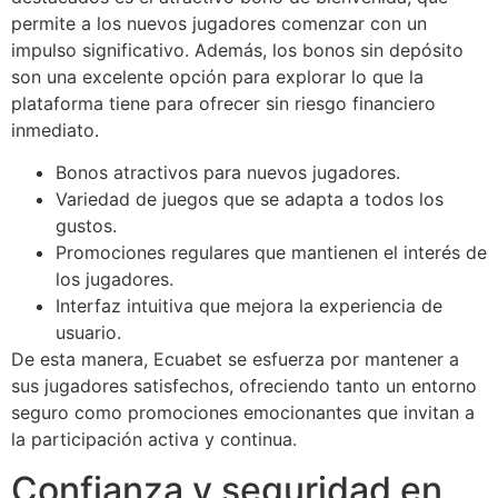
permite a los nuevos jugadores comenzar con un
impulso significativo. Además, los bonos sin depósito
son una excelente opción para explorar lo que la
plataforma tiene para ofrecer sin riesgo financiero
inmediato.
Bonos atractivos para nuevos jugadores.
Variedad de juegos que se adapta a todos los
gustos.
Promociones regulares que mantienen el interés de
los jugadores.
Interfaz intuitiva que mejora la experiencia de
usuario.
De esta manera, Ecuabet se esfuerza por mantener a
sus jugadores satisfechos, ofreciendo tanto un entorno
seguro como promociones emocionantes que invitan a
la participación activa y continua.
Confianza y seguridad en