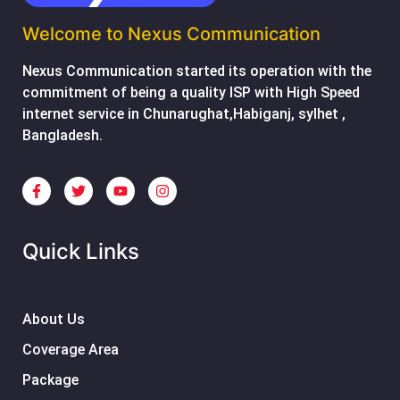
Welcome to Nexus Communication
Nexus Communication started its operation with the
commitment of being a quality ISP with High Speed
internet service in Chunarughat,Habiganj, sylhet ,
Bangladesh.
Quick Links
About Us
Coverage Area
Package