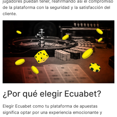
jugadores puedan tener, reafirmando así el compromiso
de la plataforma con la seguridad y la satisfacción del
cliente.
¿Por qué elegir Ecuabet?
Elegir Ecuabet como tu plataforma de apuestas
significa optar por una experiencia emocionante y