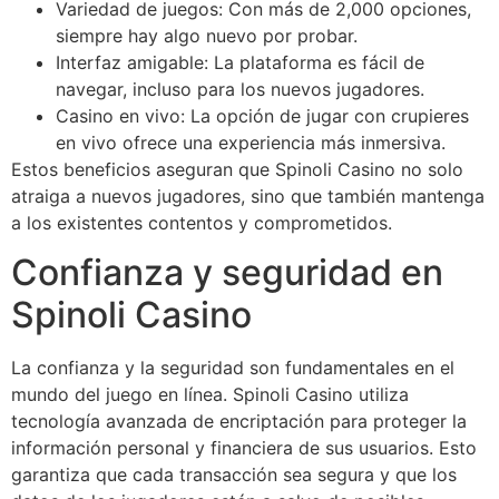
Variedad de juegos: Con más de 2,000 opciones,
siempre hay algo nuevo por probar.
Interfaz amigable: La plataforma es fácil de
navegar, incluso para los nuevos jugadores.
Casino en vivo: La opción de jugar con crupieres
en vivo ofrece una experiencia más inmersiva.
Estos beneficios aseguran que Spinoli Casino no solo
atraiga a nuevos jugadores, sino que también mantenga
a los existentes contentos y comprometidos.
Confianza y seguridad en
Spinoli Casino
La confianza y la seguridad son fundamentales en el
mundo del juego en línea. Spinoli Casino utiliza
tecnología avanzada de encriptación para proteger la
información personal y financiera de sus usuarios. Esto
garantiza que cada transacción sea segura y que los