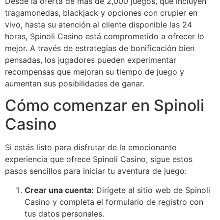
Desde la oferta de más de 2,000 juegos, que incluyen
tragamonedas, blackjack y opciones con crupier en
vivo, hasta su atención al cliente disponible las 24
horas, Spinoli Casino está comprometido a ofrecer lo
mejor. A través de estrategias de bonificación bien
pensadas, los jugadores pueden experimentar
recompensas que mejoran su tiempo de juego y
aumentan sus posibilidades de ganar.
Cómo comenzar en Spinoli
Casino
Si estás listo para disfrutar de la emocionante
experiencia que ofrece Spinoli Casino, sigue estos
pasos sencillos para iniciar tu aventura de juego:
Crear una cuenta:
Dirígete al sitio web de Spinoli
Casino y completa el formulario de registro con
tus datos personales.