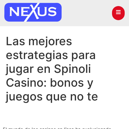
Las mejores
estrategias para
jugar en Spinoli
Casino: bonos y
juegos que no te