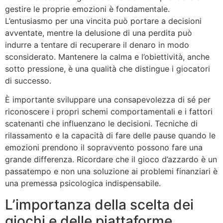
gestire le proprie emozioni è fondamentale.
L’entusiasmo per una vincita può portare a decisioni
avventate, mentre la delusione di una perdita può
indurre a tentare di recuperare il denaro in modo
sconsiderato. Mantenere la calma e l’obiettività, anche
sotto pressione, è una qualità che distingue i giocatori
di successo.
È importante sviluppare una consapevolezza di sé per
riconoscere i propri schemi comportamentali e i fattori
scatenanti che influenzano le decisioni. Tecniche di
rilassamento e la capacità di fare delle pause quando le
emozioni prendono il sopravvento possono fare una
grande differenza. Ricordare che il gioco d’azzardo è un
passatempo e non una soluzione ai problemi finanziari è
una premessa psicologica indispensabile.
L’importanza della scelta dei
giochi e delle piattaforme