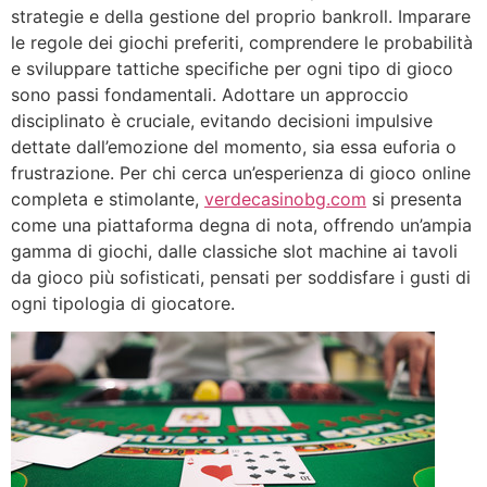
strategie e della gestione del proprio bankroll. Imparare
le regole dei giochi preferiti, comprendere le probabilità
e sviluppare tattiche specifiche per ogni tipo di gioco
sono passi fondamentali. Adottare un approccio
disciplinato è cruciale, evitando decisioni impulsive
dettate dall’emozione del momento, sia essa euforia o
frustrazione. Per chi cerca un’esperienza di gioco online
completa e stimolante,
verdecasinobg.com
si presenta
come una piattaforma degna di nota, offrendo un’ampia
gamma di giochi, dalle classiche slot machine ai tavoli
da gioco più sofisticati, pensati per soddisfare i gusti di
ogni tipologia di giocatore.