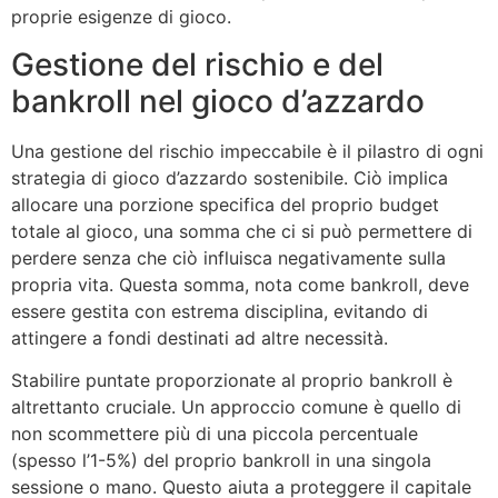
proprie esigenze di gioco.
Gestione del rischio e del
bankroll nel gioco d’azzardo
Una gestione del rischio impeccabile è il pilastro di ogni
strategia di gioco d’azzardo sostenibile. Ciò implica
allocare una porzione specifica del proprio budget
totale al gioco, una somma che ci si può permettere di
perdere senza che ciò influisca negativamente sulla
propria vita. Questa somma, nota come bankroll, deve
essere gestita con estrema disciplina, evitando di
attingere a fondi destinati ad altre necessità.
Stabilire puntate proporzionate al proprio bankroll è
altrettanto cruciale. Un approccio comune è quello di
non scommettere più di una piccola percentuale
(spesso l’1-5%) del proprio bankroll in una singola
sessione o mano. Questo aiuta a proteggere il capitale