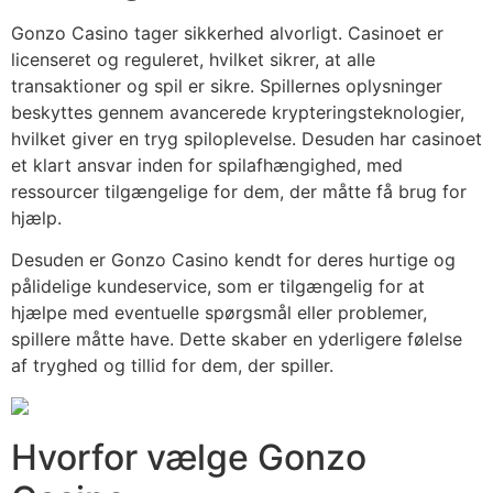
Gonzo Casino tager sikkerhed alvorligt. Casinoet er
licenseret og reguleret, hvilket sikrer, at alle
transaktioner og spil er sikre. Spillernes oplysninger
beskyttes gennem avancerede krypteringsteknologier,
hvilket giver en tryg spiloplevelse. Desuden har casinoet
et klart ansvar inden for spilafhængighed, med
ressourcer tilgængelige for dem, der måtte få brug for
hjælp.
Desuden er Gonzo Casino kendt for deres hurtige og
pålidelige kundeservice, som er tilgængelig for at
hjælpe med eventuelle spørgsmål eller problemer,
spillere måtte have. Dette skaber en yderligere følelse
af tryghed og tillid for dem, der spiller.
Hvorfor vælge Gonzo