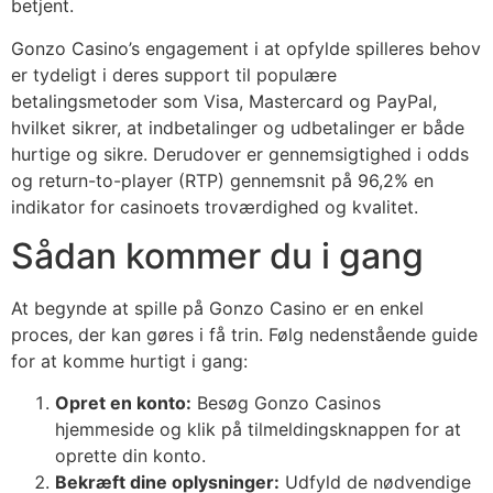
betjent.
Gonzo Casino’s engagement i at opfylde spilleres behov
er tydeligt i deres support til populære
betalingsmetoder som Visa, Mastercard og PayPal,
hvilket sikrer, at indbetalinger og udbetalinger er både
hurtige og sikre. Derudover er gennemsigtighed i odds
og return-to-player (RTP) gennemsnit på 96,2% en
indikator for casinoets troværdighed og kvalitet.
Sådan kommer du i gang
At begynde at spille på Gonzo Casino er en enkel
proces, der kan gøres i få trin. Følg nedenstående guide
for at komme hurtigt i gang:
Opret en konto:
Besøg Gonzo Casinos
hjemmeside og klik på tilmeldingsknappen for at
oprette din konto.
Bekræft dine oplysninger:
Udfyld de nødvendige