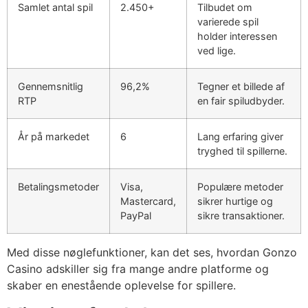
Samlet antal spil
2.450+
Tilbudet om
varierede spil
holder interessen
ved lige.
Gennemsnitlig
96,2%
Tegner et billede af
RTP
en fair spiludbyder.
År på markedet
6
Lang erfaring giver
tryghed til spillerne.
Betalingsmetoder
Visa,
Populære metoder
Mastercard,
sikrer hurtige og
PayPal
sikre transaktioner.
Med disse nøglefunktioner, kan det ses, hvordan Gonzo
Casino adskiller sig fra mange andre platforme og
skaber en enestående oplevelse for spillere.