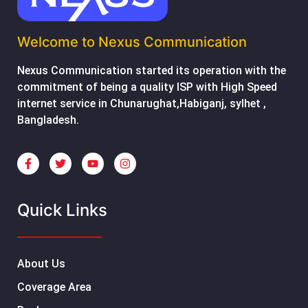
Welcome to Nexus Communication
Nexus Communication started its operation with the
commitment of being a quality ISP with High Speed
internet service in Chunarughat,Habiganj, sylhet ,
Bangladesh.
Quick Links
About Us
Coverage Area