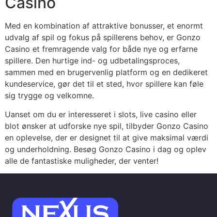
Casino
Med en kombination af attraktive bonusser, et enormt
udvalg af spil og fokus på spillerens behov, er Gonzo
Casino et fremragende valg for både nye og erfarne
spillere. Den hurtige ind- og udbetalingsproces,
sammen med en brugervenlig platform og en dedikeret
kundeservice, gør det til et sted, hvor spillere kan føle
sig trygge og velkomne.
Uanset om du er interesseret i slots, live casino eller
blot ønsker at udforske nye spil, tilbyder Gonzo Casino
en oplevelse, der er designet til at give maksimal værdi
og underholdning. Besøg Gonzo Casino i dag og oplev
alle de fantastiske muligheder, der venter!