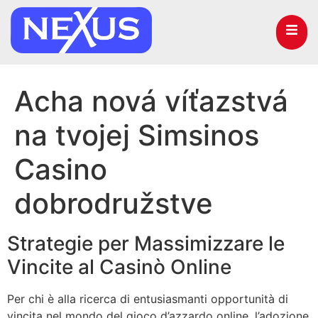
Acha nová víťazstvá
na tvojej Simsinos
Casino
dobrodružstve
Strategie per Massimizzare le
Vincite al Casinò Online
Per chi è alla ricerca di entusiasmanti opportunità di
vincita nel mondo del gioco d’azzardo online, l’adozione