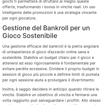
giochi ti permetterà di sfruttare al meglio queste
offerte, trasformando i bonus in vincite reali. Un uso
intelligente delle promozioni è una strategia vincente
per ogni giocatore.
Gestione del Bankroll per un
Gioco Sostenibile
Una gestione efficace del bankroll è la pietra angolare
di un’esperienza di gioco d’azzardo online sana e
sostenibile. Stabilire un budget chiaro per il gioco e
attenersi ad esso rigorosamente è fondamentale per
evitare perdite eccessive. Dividere il proprio budget in
sessioni di gioco più piccole e definire limiti di puntata
per ogni sessione aiuta a prolungare il divertimento.
Inoltre, è saggio decidere in anticipo quando ritirare le
vincite. Stabilire un obiettivo di vincita e fermarsi una
volta raggiunto può salvaguardare i profitti. Allo stesso