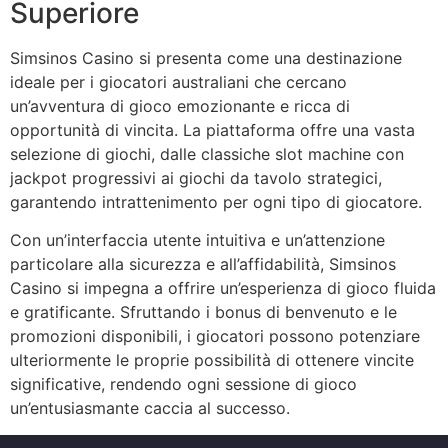
Superiore
Simsinos Casino si presenta come una destinazione
ideale per i giocatori australiani che cercano
un’avventura di gioco emozionante e ricca di
opportunità di vincita. La piattaforma offre una vasta
selezione di giochi, dalle classiche slot machine con
jackpot progressivi ai giochi da tavolo strategici,
garantendo intrattenimento per ogni tipo di giocatore.
Con un’interfaccia utente intuitiva e un’attenzione
particolare alla sicurezza e all’affidabilità, Simsinos
Casino si impegna a offrire un’esperienza di gioco fluida
e gratificante. Sfruttando i bonus di benvenuto e le
promozioni disponibili, i giocatori possono potenziare
ulteriormente le proprie possibilità di ottenere vincite
significative, rendendo ogni sessione di gioco
un’entusiasmante caccia al successo.