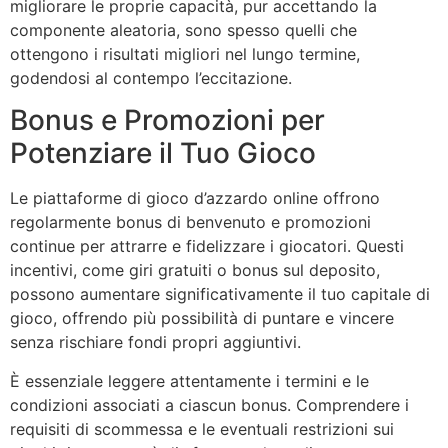
migliorare le proprie capacità, pur accettando la
componente aleatoria, sono spesso quelli che
ottengono i risultati migliori nel lungo termine,
godendosi al contempo l’eccitazione.
Bonus e Promozioni per
Potenziare il Tuo Gioco
Le piattaforme di gioco d’azzardo online offrono
regolarmente bonus di benvenuto e promozioni
continue per attrarre e fidelizzare i giocatori. Questi
incentivi, come giri gratuiti o bonus sul deposito,
possono aumentare significativamente il tuo capitale di
gioco, offrendo più possibilità di puntare e vincere
senza rischiare fondi propri aggiuntivi.
È essenziale leggere attentamente i termini e le
condizioni associati a ciascun bonus. Comprendere i
requisiti di scommessa e le eventuali restrizioni sui