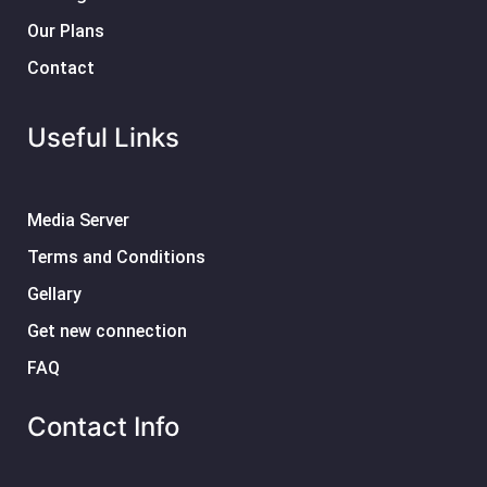
Our Plans
Contact
Useful Links
Media Server
Terms and Conditions
Gellary
Get new connection
FAQ
Contact Info