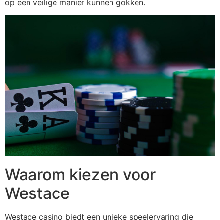
op een veilige manier kunnen gokken.
Waarom kiezen voor
Westace
Westace casino biedt een unieke speelervaring die