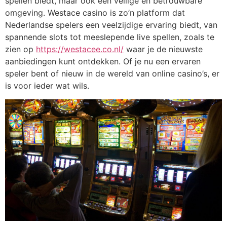
spellen biedt, maar ook een veilige en betrouwbare
omgeving. Westace casino is zo’n platform dat
Nederlandse spelers een veelzijdige ervaring biedt, van
spannende slots tot meeslepende live spellen, zoals te
zien op
https://westacee.co.nl/
waar je de nieuwste
aanbiedingen kunt ontdekken. Of je nu een ervaren
speler bent of nieuw in de wereld van online casino’s, er
is voor ieder wat wils.