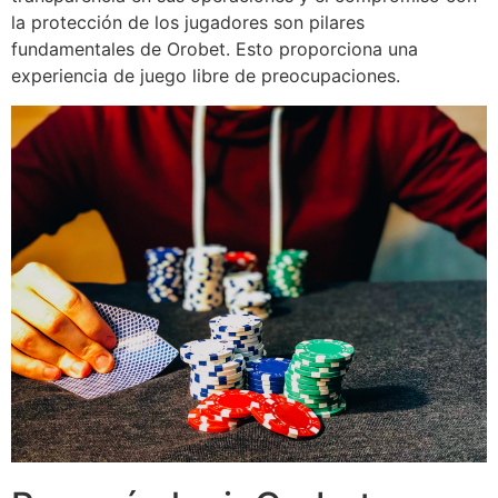
la protección de los jugadores son pilares
fundamentales de Orobet. Esto proporciona una
experiencia de juego libre de preocupaciones.