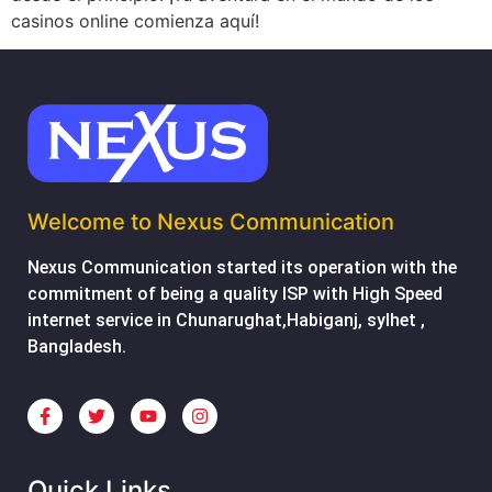
casinos online comienza aquí!
Welcome to Nexus Communication
Nexus Communication started its operation with the
commitment of being a quality ISP with High Speed
internet service in Chunarughat,Habiganj, sylhet ,
Bangladesh.
Quick Links