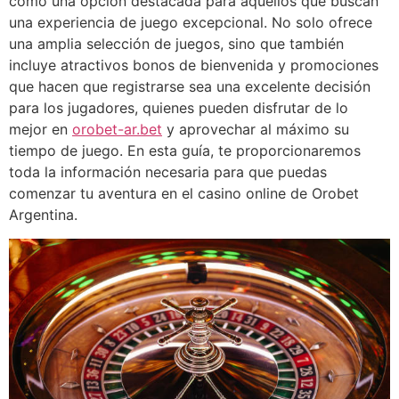
como una opción destacada para aquellos que buscan
una experiencia de juego excepcional. No solo ofrece
una amplia selección de juegos, sino que también
incluye atractivos bonos de bienvenida y promociones
que hacen que registrarse sea una excelente decisión
para los jugadores, quienes pueden disfrutar de lo
mejor en
orobet-ar.bet
y aprovechar al máximo su
tiempo de juego. En esta guía, te proporcionaremos
toda la información necesaria para que puedas
comenzar tu aventura en el casino online de Orobet
Argentina.