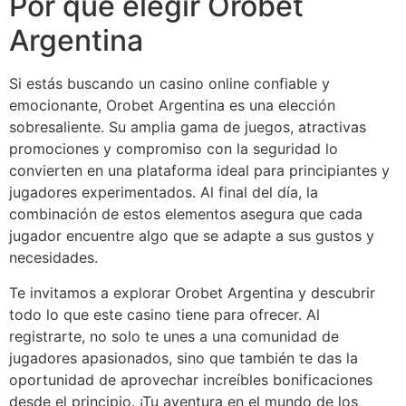
Por qué elegir Orobet
Argentina
Si estás buscando un casino online confiable y
emocionante, Orobet Argentina es una elección
sobresaliente. Su amplia gama de juegos, atractivas
promociones y compromiso con la seguridad lo
convierten en una plataforma ideal para principiantes y
jugadores experimentados. Al final del día, la
combinación de estos elementos asegura que cada
jugador encuentre algo que se adapte a sus gustos y
necesidades.
Te invitamos a explorar Orobet Argentina y descubrir
todo lo que este casino tiene para ofrecer. Al
registrarte, no solo te unes a una comunidad de
jugadores apasionados, sino que también te das la
oportunidad de aprovechar increíbles bonificaciones
desde el principio. ¡Tu aventura en el mundo de los