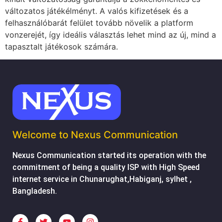
változatos játékélményt. A valós kifizetések és a
felhasználóbarát felület tovább növelik a platform
vonzerejét, így ideális választás lehet mind az új, mind a
tapasztalt játékosok számára.
Welcome to Nexus Communication
Nexus Communication started its operation with the
commitment of being a quality ISP with High Speed
internet service in Chunarughat,Habiganj, sylhet ,
Bangladesh.