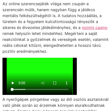
Az online szerencsejáték világa nem csupán a
szerencsén múlik, hanem nagyban függ a játékos
mentális felkészültségétől is. A tudatos hozzáállás, a
türelem és a fegyelem kulcsfontosságú tényezők a
sikeres és élvezetes játékélményhez, és a
nomini casino
remek helyszín lehet mindehhez. Megérteni a saját
reakcióinkat a győzelmek és vereségek esetén, valamint
reális célokat kitűzni, elengedhetetlen a hosszú távú
pozitív eredményekhez.
A nyerőgépek pörgetése vagy az élő osztós asztaloknál
való játék során az érzelmek könnyen eluralkodhatnak