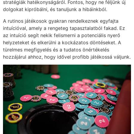
stratégiák hatékonyságáról. Fontos, hogy ne féljünk új
dolgokat kipróbálni, és tanuljunk a hibáinkból.
A rutinos játékosok gyakran rendelkeznek egyfajta
intuícióval, amely a rengeteg tapasztalatból fakad. Ez
az intuíció segít nekik felismerni a potenciális nyerő
helyzeteket és elkerülni a kockázatos döntéseket. A
türelmes megfigyelés és a tudatos önértékelés
hozzájárul ahhoz, hogy idővel profibb játékossá váljunk.