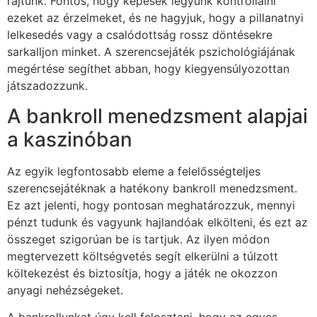
rajtunk. Fontos, hogy képesek legyünk kontrollálni
ezeket az érzelmeket, és ne hagyjuk, hogy a pillanatnyi
lelkesedés vagy a csalódottság rossz döntésekre
sarkalljon minket. A szerencsejáték pszichológiájának
megértése segíthet abban, hogy kiegyensúlyozottan
játszadozzunk.
A bankroll menedzsment alapjai
a kaszinóban
Az egyik legfontosabb eleme a felelősségteljes
szerencsejátéknak a hatékony bankroll menedzsment.
Ez azt jelenti, hogy pontosan meghatározzuk, mennyi
pénzt tudunk és vagyunk hajlandóak elkölteni, és ezt az
összeget szigorúan be is tartjuk. Az ilyen módon
megtervezett költségvetés segít elkerülni a túlzott
költekezést és biztosítja, hogy a játék ne okozzon
anyagi nehézségeket.
A bankrollunkat úgy kell felosztani, hogy az egyes