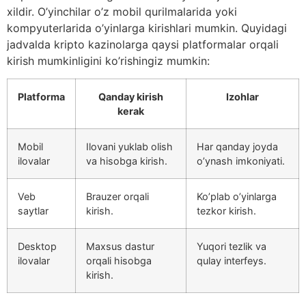
xildir. O’yinchilar o’z mobil qurilmalarida yoki
kompyuterlarida o’yinlarga kirishlari mumkin. Quyidagi
jadvalda kripto kazinolarga qaysi platformalar orqali
kirish mumkinligini ko’rishingiz mumkin:
Platforma
Qanday kirish
Izohlar
kerak
Mobil
Ilovani yuklab olish
Har qanday joyda
ilovalar
va hisobga kirish.
o’ynash imkoniyati.
Veb
Brauzer orqali
Ko’plab o’yinlarga
saytlar
kirish.
tezkor kirish.
Desktop
Maxsus dastur
Yuqori tezlik va
ilovalar
orqali hisobga
qulay interfeys.
kirish.