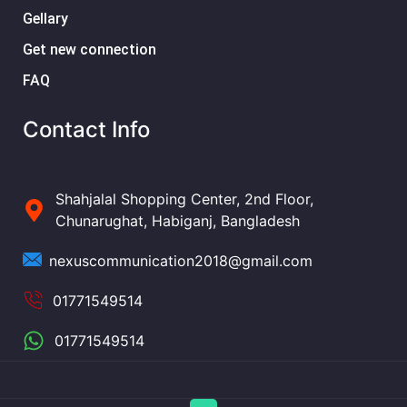
Gellary
Get new connection
FAQ
Contact Info
Shahjalal Shopping Center, 2nd Floor,
Chunarughat, Habiganj, Bangladesh
nexuscommunication2018@gmail.com
01771549514
01771549514