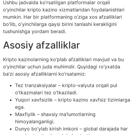
Ushbu jadvalda ko’rsatilgan platformalar orqali
o’yinchilar kripto kazino xizmatlaridan foydalanishlari
mumkin. Har bir platformaning o’ziga xos afzalliklari
bo’lib, o’yinchilarga qaysi birini tanlashi kerakligini
tushunishga yordam beradi.
Asosiy afzalliklar
Kripto kazinolarning ko’plab afzalliklari mavjud va bu
o’yinchilar uchun juda muhimdir. Quyidagi ro’yxatda
ba’zi asosiy afzalliklarni ko’rsatamiz:
Tez tranzaksiyalar – kripto-valyuta orqali pul
o’tkazmalari tez o’tkaziladi.
Yuqori xavfsizlik – kripto kazino xavfsiz tizimlarga
ega.
Maxfiylik – shaxsiy ma’lumotlarning
himoyalanganligi.
Dunyo bo’ylab kirish imkoni – global darajada har