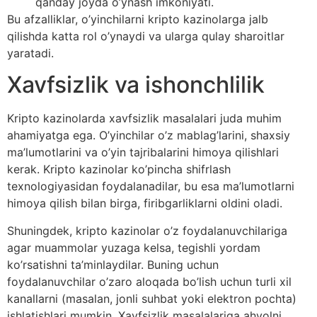
qanday joyda o’ynash imkoniyati.
Bu afzalliklar, o’yinchilarni kripto kazinolarga jalb
qilishda katta rol o’ynaydi va ularga qulay sharoitlar
yaratadi.
Xavfsizlik va ishonchlilik
Kripto kazinolarda xavfsizlik masalalari juda muhim
ahamiyatga ega. O’yinchilar o’z mablag’larini, shaxsiy
ma’lumotlarini va o’yin tajribalarini himoya qilishlari
kerak. Kripto kazinolar ko’pincha shifrlash
texnologiyasidan foydalanadilar, bu esa ma’lumotlarni
himoya qilish bilan birga, firibgarliklarni oldini oladi.
Shuningdek, kripto kazinolar o’z foydalanuvchilariga
agar muammolar yuzaga kelsa, tegishli yordam
ko’rsatishni ta’minlaydilar. Buning uchun
foydalanuvchilar o’zaro aloqada bo’lish uchun turli xil
kanallarni (masalan, jonli suhbat yoki elektron pochta)
ishlatishlari mumkin. Xavfsizlik masalalariga ahvolni