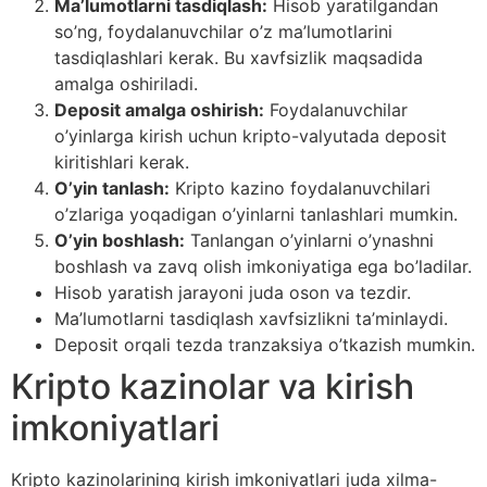
Ma’lumotlarni tasdiqlash:
Hisob yaratilgandan
so’ng, foydalanuvchilar o’z ma’lumotlarini
tasdiqlashlari kerak. Bu xavfsizlik maqsadida
amalga oshiriladi.
Deposit amalga oshirish:
Foydalanuvchilar
o’yinlarga kirish uchun kripto-valyutada deposit
kiritishlari kerak.
O’yin tanlash:
Kripto kazino foydalanuvchilari
o’zlariga yoqadigan o’yinlarni tanlashlari mumkin.
O’yin boshlash:
Tanlangan o’yinlarni o’ynashni
boshlash va zavq olish imkoniyatiga ega bo’ladilar.
Hisob yaratish jarayoni juda oson va tezdir.
Ma’lumotlarni tasdiqlash xavfsizlikni ta’minlaydi.
Deposit orqali tezda tranzaksiya o’tkazish mumkin.
Kripto kazinolar va kirish
imkoniyatlari
Kripto kazinolarining kirish imkoniyatlari juda xilma-