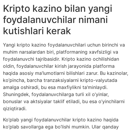
Kripto kazino bilan yangi
foydalanuvchilar nimani
kutishlari kerak
Yangi kripto kazino foydalanuvchilari uchun birinchi va
muhim narsalardan biri, platformaning xavfsizligi va
foydalanuvchi tajribasidir. Kripto kazino ochilishidan
oldin, foydalanuvchilar kirish jarayonida platforma
haqida asosiy ma’lumotlarni bilishlari zarur. Bu kazinolar,
ko’pincha, barcha tranzaksiyalarni kripto-valyutada
amalga oshiradi, bu esa maxfiylikni ta’minlaydi.
Shuningdek, foydalanuvchilarga turli xil o’yinlar,
bonuslar va aktsiyalar taklif etiladi, bu esa o’yinchilarni
qiziqtiradi.
Ko’plab yangi foydalanuvchilar kripto kazino haqida
ko’plab savollarga ega bo’lishi mumkin. Ular qanday