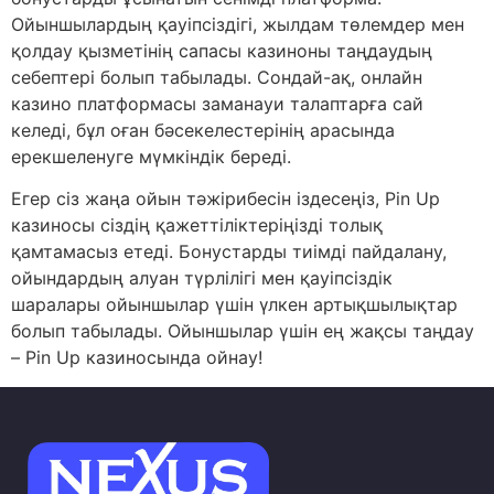
Ойыншылардың қауіпсіздігі, жылдам төлемдер мен
қолдау қызметінің сапасы казиноны таңдаудың
себептері болып табылады. Сондай-ақ, онлайн
казино платформасы заманауи талаптарға сай
келеді, бұл оған бәсекелестерінің арасында
ерекшеленуге мүмкіндік береді.
Егер сіз жаңа ойын тәжірибесін іздесеңіз, Pin Up
казиносы сіздің қажеттіліктеріңізді толық
қамтамасыз етеді. Бонустарды тиімді пайдалану,
ойындардың алуан түрлілігі мен қауіпсіздік
шаралары ойыншылар үшін үлкен артықшылықтар
болып табылады. Ойыншылар үшін ең жақсы таңдау
– Pin Up казиносында ойнау!