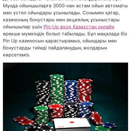
Мұнда ойыншыларға 3000-нан астам ойын автоматы
мен үстел ойындары ұсынылады. Сонымен қатар,
казиноның бонустары мен акциялық ұсыныстары
ойыншылар үшін
Pin-Up вход Казахстан онлайн
ерекше мүмкіндік болып табылады. Бұл мақалада біз
Pin Up казиносын қарастырамыз, ойындары мен
бонустарды тиімді пайдаланудың жолдарын
көрсетеміз.