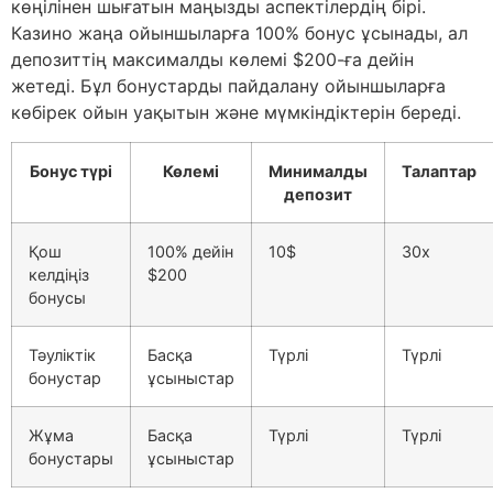
көңілінен шығатын маңызды аспектілердің бірі.
Казино жаңа ойыншыларға 100% бонус ұсынады, ал
депозиттің максималды көлемі $200-ға дейін
жетеді. Бұл бонустарды пайдалану ойыншыларға
көбірек ойын уақытын және мүмкіндіктерін береді.
Бонус түрі
Көлемі
Минималды
Талаптар
депозит
Қош
100% дейін
10$
30x
келдіңіз
$200
бонусы
Тәуліктік
Басқа
Түрлі
Түрлі
бонустар
ұсыныстар
Жұма
Басқа
Түрлі
Түрлі
бонустары
ұсыныстар