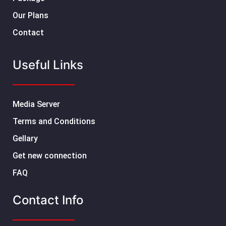
Our Plans
Contact
Useful Links
Media Server
Terms and Conditions
Gellary
Get new connection
FAQ
Contact Info