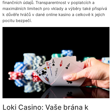
finančních údajů. Transparentnost v poplatcích a
maximálních limitech pro vklady a výběry také přispívá
k důvěře hráčů v dané online kasino a celkově k jejich
pocitu bezpečí.
Loki Casino: Vaše brána k