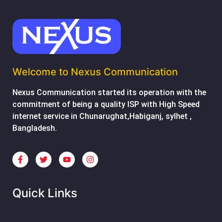
Welcome to Nexus Communication
Nexus Communication started its operation with the
commitment of being a quality ISP with High Speed
internet service in Chunarughat,Habiganj, sylhet ,
Bangladesh.
Quick Links