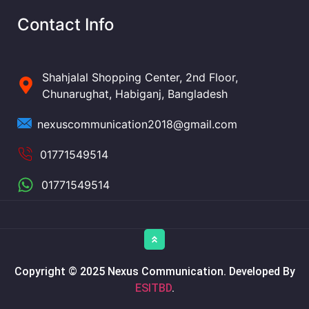
Contact Info
Shahjalal Shopping Center, 2nd Floor,
Chunarughat, Habiganj, Bangladesh
nexuscommunication2018@gmail.com
01771549514
01771549514
Copyright © 2025 Nexus Communication. Developed By
ESITBD
.