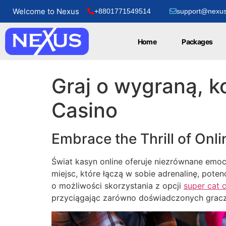
Welcome to Nexus
+8801771549514
support@nexus
Home
Packages
Graj o wygraną, k
Casino
Embrace the Thrill of Onl
Świat kasyn online oferuje niezrównane emocj
miejsc, które łączą w sobie adrenalinę, pote
o możliwości skorzystania z opcji
super cat c
przyciągając zarówno doświadczonych graczy