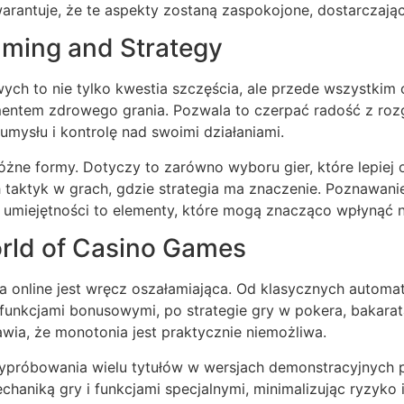
rantuje, że te aspekty zostaną zaspokojone, dostarczają
aming and Strategy
ch to nie tylko kwestia szczęścia, ale przede wszystkim 
mentem zdrowego grania. Pozwala to czerpać radość z roz
mysłu i kontrolę nad swoimi działaniami.
różne formy. Dotyczy to zarówno wyboru gier, które lepiej
 taktyk w grach, gdzie strategia ma znaczenie. Poznawanie
h umiejętności to elementy, które mogą znacząco wpłynąć
orld of Casino Games
a online jest wręcz oszałamiająca. Od klasycznych auto
 funkcjami bonusowymi, po strategie gry w pokera, bakarat
awia, że monotonia jest praktycznie niemożliwa.
próbowania wielu tytułów w wersjach demonstracyjnych 
chaniką gry i funkcjami specjalnymi, minimalizując ryzyko