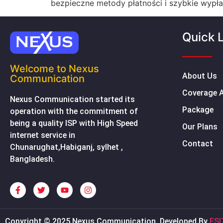
bezpieczne metody płatności i szybkie wypła
Quick 
Welcome to Nexus
About Us
Communication
Coverage 
Nexus Communication started its
Package
operation with the commitment of
being a quality ISP with High Speed
Our Plans
internet service in
Contact
Chunarughat,Habiganj, sylhet ,
Bangladesh.
Copyright © 2025 Nexus Communication. Developed By
ESI