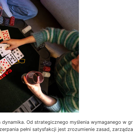
lna dynamika. Od strategicznego myślenia wymaganego w gr
zerpania pełni satysfakcji jest zrozumienie zasad, zarząd