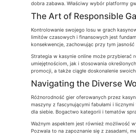
dobra zabawa. Właściwy wybór platformy gwa
The Art of Responsible G
Kontrolowanie swojego losu w grach kasynowy
limitów czasowych i finansowych jest funda
konsekwencje, zachowując przy tym jasność u
Strategia w kasynie online może przybierać 
umiejętnościom, jak i stosowania określonych
promocji, a także ciągłe doskonalenie swoic
Navigating the Diverse W
Różnorodność gier oferowanych przez kasyn
maszyny z fascynującymi fabułami i licznymi
dla siebie. Bogactwo kategorii i tematów spr
Ważnym aspektem jest również możliwość wy
Pozwala to na zapoznanie się z zasadami, me