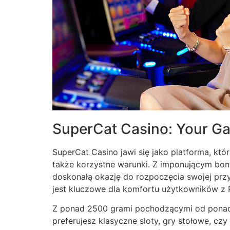
SuperCat Casino: Your Ga
SuperCat Casino jawi się jako platforma, któ
także korzystne warunki. Z imponującym bo
doskonałą okazję do rozpoczęcia swojej prz
jest kluczowe dla komfortu użytkowników z P
Z ponad 2500 grami pochodzącymi od ponad 
preferujesz klasyczne sloty, gry stołowe, cz