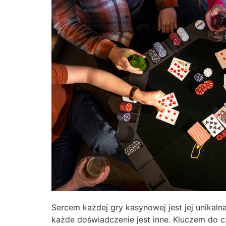
Sercem każdej gry kasynowej jest jej unika
każde doświadczenie jest inne. Kluczem do c