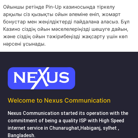
Ойыншы ретінде Pin-Up казиносында тіркелу
арқылы сіз қызықты ойын әлеміне еніп, жомарт
бонустар мен жеңілдіктерді пайдалана аласыз. Бұл
Казино сіздің ойын мәселелеріңізді шешуге дайын,
және сіздің ойын тәжірибеңізді жақсарту үшін көп
нәрсені ұсынады.
Welcome to Nexus Communication
Nexus Communication started its operation with the
commitment of being a quality ISP with High Speed
internet service in Chunarughat,Habiganj, sylhet ,
Bangladesh.