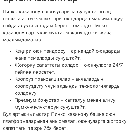
Пинко казинонун оюнчуларына сунуштаган эң
негизги артыкчылыктары оюндардан максималдуу
пайда алууга жардам берет. Төмөндө Пинко
казинонун артыкчылыктары жөнүндө кыскача
маалымдамалар.
Кеңири оюн тандоосу – ар кандай оюндарды
жана темаларды сунуштайт.
Жогорку сапаттагы колдоо – оюнчуларга 24/7
тейлөө көрсөтөт.
Коопсуз трансакциялар – акчалардын
коопсуздугу үчүн алдыңкы технологияларды
колдонуу.
Премиум бонустар – катталуу менен алчуу
мүмкүнчүлүктөрүн сунуштайт.
Бул артыкчылыктар Пинко казинону башка оюн
платформаларынан айырмалап, оюнчуларга жогорку
сапаттагы тажрыйба берет.