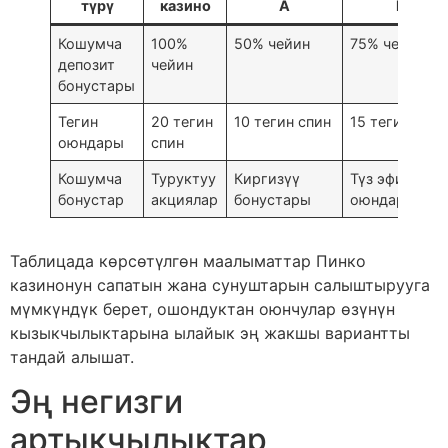
түрү
казино
A
B
Кошумча
100%
50% чейин
75% чейин
депозит
чейин
бонустары
Тегин
20 тегин
10 тегин спин
15 тегин спин
оюндары
спин
Кошумча
Туруктуу
Киргизүү
Түз эфирдик
бонустар
акциялар
бонустары
оюндар
Таблицада көрсөтүлгөн маалыматтар Пинко
казинонун сапатын жана сунуштарын салыштырууга
мүмкүндүк берет, ошондуктан оюнчулар өзүнүн
кызыкчылыктарына ылайык эң жакшы вариантты
тандай алышат.
Эң негизги
артыкчылыктар