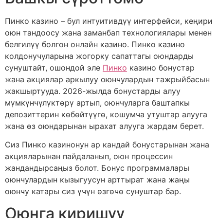
Пинко казино – бул интуитивдүү интерфейси, кеңири
оюн тандоосу жана заманбап технологиялары менен
белгилүү болгон онлайн казино. Пинко казино
колдонучуларына жогорку сапаттагы оюндарды
сунуштайт, ошондой эле
Пинко
казино бонустар
жана акциялар аркылуу оюнчулардын тажрыйбасын
жакшыртууда. 2026-жылда бонустарды алуу
мүмкүнчүлүктөрү артып, оюнчуларга баштапкы
депозиттерин көбөйтүүгө, кошумча утуштар алууга
жана өз оюндарынан ырахат алууга жардам берет.
Сиз Пинко казинонун ар кандай бонустарынан жана
акцияларынан пайдаланып, оюн процессин
жандандырсаңыз болот. Бонус программалары
оюнчулардын кызыгуусун арттырат жана жаңы
оюнчу катары сиз үчүн өзгөчө сунуштар бар.
Оюнга киришүү