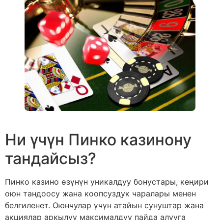
Ни үчүн Пинко казинону
тандайсыз?
Пинко казино өзүнүн уникалдуу бонустары, кеңири
оюн тандоосу жана коопсуздук чаралары менен
белгиленет. Оюнчулар үчүн атайын сунуштар жана
акциялар аркылуу максималдуу пайда алууга