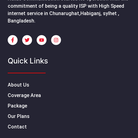
commitment of being a quality ISP with High Speed
internet service in Chunarughat,Habiganj, sylhet ,
Bangladesh.
Quick Links
About Us
Coverage Area
Package
Our Plans
Contact