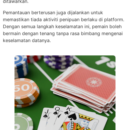
ditawarkan.
Pemantauan berterusan juga dijalankan untuk
memastikan tiada aktiviti penipuan berlaku di platform.
Dengan semua langkah keselamatan ini, pemain boleh
bermain dengan tenang tanpa rasa bimbang mengenai
keselamatan datanya.