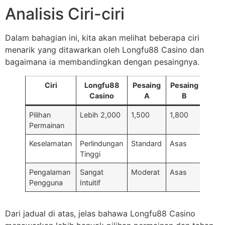
Analisis Ciri-ciri
Dalam bahagian ini, kita akan melihat beberapa ciri
menarik yang ditawarkan oleh Longfu88 Casino dan
bagaimana ia membandingkan dengan pesaingnya.
Ciri
Longfu88
Pesaing
Pesaing
Casino
A
B
Pilihan
Lebih 2,000
1,500
1,800
Permainan
Keselamatan
Perlindungan
Standard
Asas
Tinggi
Pengalaman
Sangat
Moderat
Asas
Pengguna
Intuitif
Dari jadual di atas, jelas bahawa Longfu88 Casino