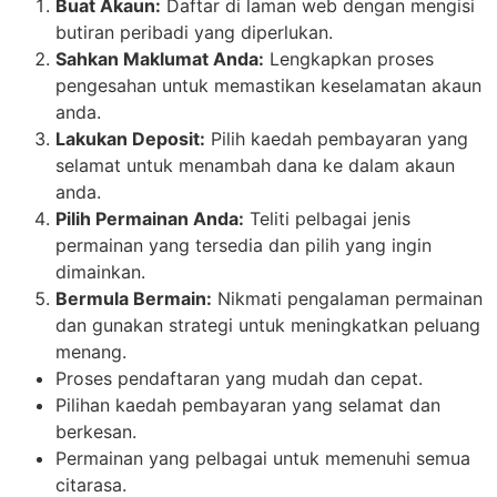
Buat Akaun:
Daftar di laman web dengan mengisi
butiran peribadi yang diperlukan.
Sahkan Maklumat Anda:
Lengkapkan proses
pengesahan untuk memastikan keselamatan akaun
anda.
Lakukan Deposit:
Pilih kaedah pembayaran yang
selamat untuk menambah dana ke dalam akaun
anda.
Pilih Permainan Anda:
Teliti pelbagai jenis
permainan yang tersedia dan pilih yang ingin
dimainkan.
Bermula Bermain:
Nikmati pengalaman permainan
dan gunakan strategi untuk meningkatkan peluang
menang.
Proses pendaftaran yang mudah dan cepat.
Pilihan kaedah pembayaran yang selamat dan
berkesan.
Permainan yang pelbagai untuk memenuhi semua
citarasa.