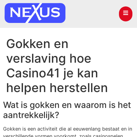
Gokken en
verslaving hoe
Casino41 je kan
helpen herstellen
Wat is gokken en waarom is het
aantrekkelijk?
Gokken is een activiteit die al eeuwenlang bestaat en in
verschillende vormen voorkomt, zoals casinospelen,