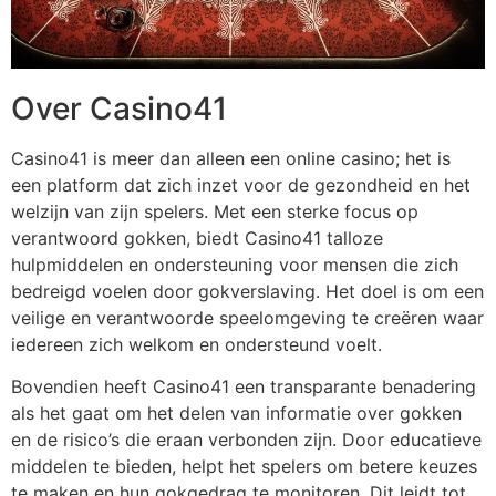
Over Casino41
Casino41 is meer dan alleen een online casino; het is
een platform dat zich inzet voor de gezondheid en het
welzijn van zijn spelers. Met een sterke focus op
verantwoord gokken, biedt Casino41 talloze
hulpmiddelen en ondersteuning voor mensen die zich
bedreigd voelen door gokverslaving. Het doel is om een
veilige en verantwoorde speelomgeving te creëren waar
iedereen zich welkom en ondersteund voelt.
Bovendien heeft Casino41 een transparante benadering
als het gaat om het delen van informatie over gokken
en de risico’s die eraan verbonden zijn. Door educatieve
middelen te bieden, helpt het spelers om betere keuzes
te maken en hun gokgedrag te monitoren. Dit leidt tot