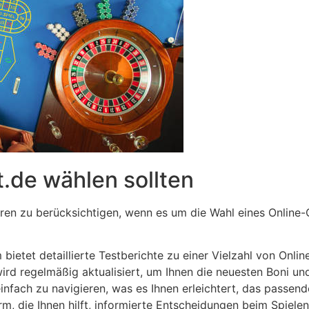
.de wählen sollten
toren zu berücksichtigen, wenn es um die Wahl eines Online
ietet detaillierte Testberichte zu einer Vielzahl von Onlin
ird regelmäßig aktualisiert, um Ihnen die neuesten Boni un
einfach zu navigieren, was es Ihnen erleichtert, das passend
rm, die Ihnen hilft, informierte Entscheidungen beim Spielen