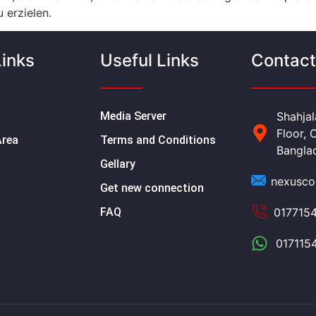
 erzielen.
Links
Useful Links
Contact
Media Server
Shahjal
Floor, 
Area
Terms and Conditions
Bangla
Gellary
nexusco
Get new connection
FAQ
017715
017115