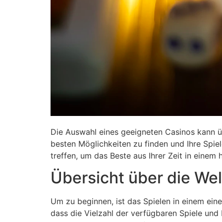
Die Auswahl eines geeigneten Casinos kann übe
besten Möglichkeiten zu finden und Ihre Spiel
treffen, um das Beste aus Ihrer Zeit in einem
Übersicht über die Wel
Um zu beginnen, ist das Spielen in einem ein
dass die Vielzahl der verfügbaren Spiele und 