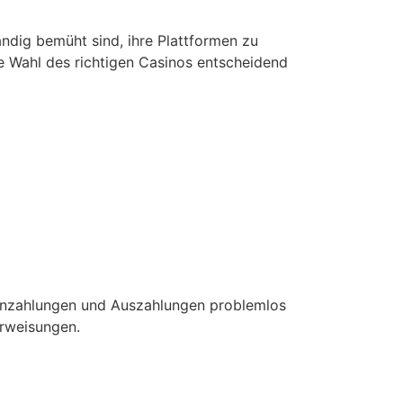
ndig bemüht sind, ihre Plattformen zu
ie Wahl des richtigen Casinos entscheidend
 Einzahlungen und Auszahlungen problemlos
rweisungen.