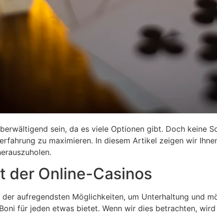
rwältigend sein, da es viele Optionen gibt. Doch keine Sorg
erfahrung zu maximieren. In diesem Artikel zeigen wir Ihne
 herauszuholen.
t der Online-Casinos
e der aufregendsten Möglichkeiten, um Unterhaltung und mö
Boni für jeden etwas bietet. Wenn wir dies betrachten, wir