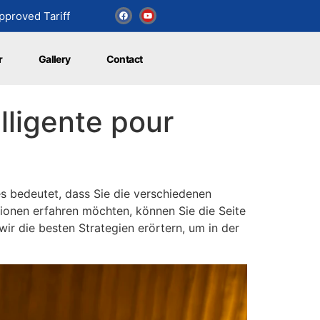
proved Tariff
r
Gallery
Contact
lligente pour
es bedeutet, dass Sie die verschiedenen
ionen erfahren möchten, können Sie die Seite
wir die besten Strategien erörtern, um in der