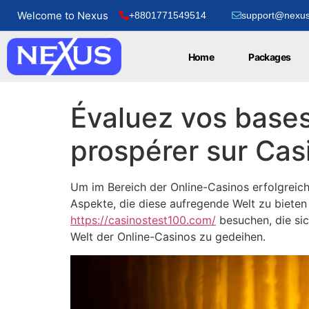
Welcome to Nexus
+8801771549514
support@nexus
Home
Packages
Évaluez vos bases 
prospérer sur Cas
Um im Bereich der Online-Casinos erfolgreich 
Aspekte, die diese aufregende Welt zu bieten
https://casinostest100.com/
besuchen, die sic
Welt der Online-Casinos zu gedeihen.