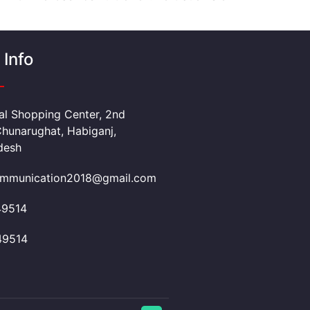
 Info
al Shopping Center, 2nd
Chunarughat, Habiganj,
desh
mmunication2018@gmail.com
49514
49514