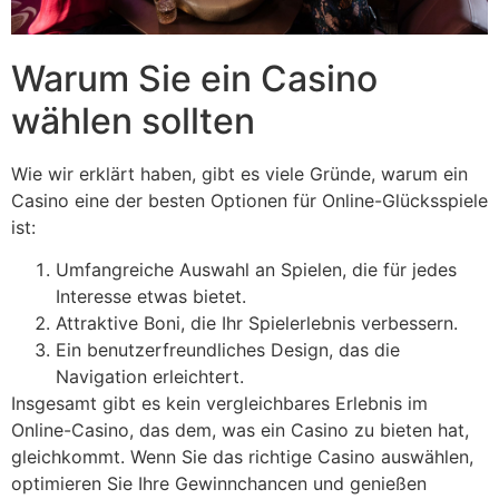
Warum Sie ein Casino
wählen sollten
Wie wir erklärt haben, gibt es viele Gründe, warum ein
Casino eine der besten Optionen für Online-Glücksspiele
ist:
Umfangreiche Auswahl an Spielen, die für jedes
Interesse etwas bietet.
Attraktive Boni, die Ihr Spielerlebnis verbessern.
Ein benutzerfreundliches Design, das die
Navigation erleichtert.
Insgesamt gibt es kein vergleichbares Erlebnis im
Online-Casino, das dem, was ein Casino zu bieten hat,
gleichkommt. Wenn Sie das richtige Casino auswählen,
optimieren Sie Ihre Gewinnchancen und genießen