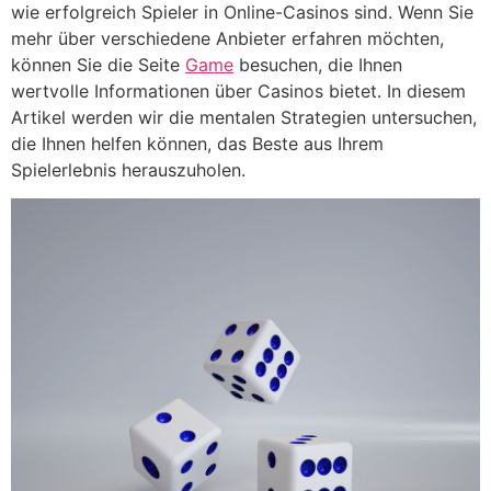
wie erfolgreich Spieler in Online-Casinos sind. Wenn Sie
mehr über verschiedene Anbieter erfahren möchten,
können Sie die Seite
Game
besuchen, die Ihnen
wertvolle Informationen über Casinos bietet. In diesem
Artikel werden wir die mentalen Strategien untersuchen,
die Ihnen helfen können, das Beste aus Ihrem
Spielerlebnis herauszuholen.