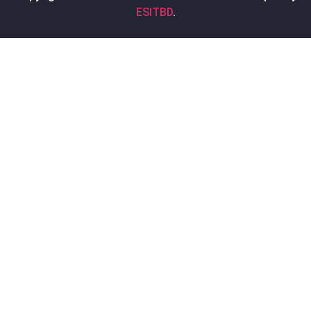
ESITBD
.