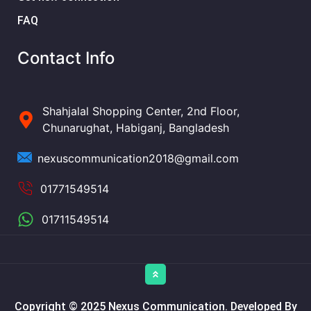
FAQ
Contact Info
Shahjalal Shopping Center, 2nd Floor,
Chunarughat, Habiganj, Bangladesh
nexuscommunication2018@gmail.com
01771549514
01711549514
Copyright © 2025 Nexus Communication. Developed By