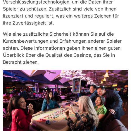
Verschlüsselungstechnologien, um die Daten ihrer
Spieler zu schützen. Zusätzlich sind viele von ihnen
lizenziert und reguliert, was ein weiteres Zeichen für
ihre Zuverlässigkeit ist.
Wie eine zusätzliche Sicherheit können Sie auf die
Kundenbewertungen und Erfahrungen anderer Spieler
achten. Diese Informationen geben Ihnen einen guten
Überblick über die Qualität des Casinos, das Sie in
Betracht ziehen.