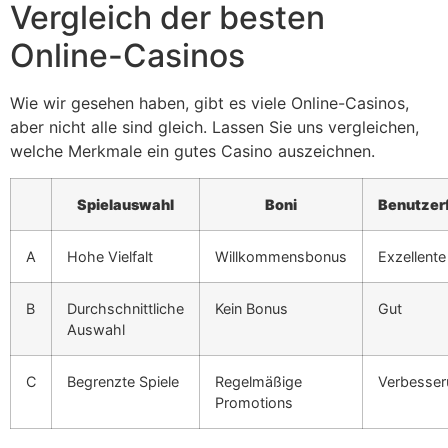
Vergleich der besten
Online-Casinos
Wie wir gesehen haben, gibt es viele Online-Casinos,
aber nicht alle sind gleich. Lassen Sie uns vergleichen,
welche Merkmale ein gutes Casino auszeichnen.
Spielauswahl
Boni
Benutzerf
A
Hohe Vielfalt
Willkommensbonus
Exzellente
B
Durchschnittliche
Kein Bonus
Gut
Auswahl
C
Begrenzte Spiele
Regelmäßige
Verbesser
Promotions