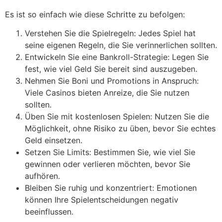
Es ist so einfach wie diese Schritte zu befolgen:
Verstehen Sie die Spielregeln: Jedes Spiel hat
seine eigenen Regeln, die Sie verinnerlichen sollten.
Entwickeln Sie eine Bankroll-Strategie: Legen Sie
fest, wie viel Geld Sie bereit sind auszugeben.
Nehmen Sie Boni und Promotions in Anspruch:
Viele Casinos bieten Anreize, die Sie nutzen
sollten.
Üben Sie mit kostenlosen Spielen: Nutzen Sie die
Möglichkeit, ohne Risiko zu üben, bevor Sie echtes
Geld einsetzen.
Setzen Sie Limits: Bestimmen Sie, wie viel Sie
gewinnen oder verlieren möchten, bevor Sie
aufhören.
Bleiben Sie ruhig und konzentriert: Emotionen
können Ihre Spielentscheidungen negativ
beeinflussen.