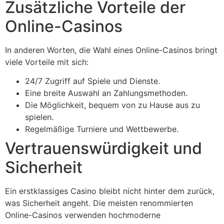
Zusätzliche Vorteile der
Online-Casinos
In anderen Worten, die Wahl eines Online-Casinos bringt
viele Vorteile mit sich:
24/7 Zugriff auf Spiele und Dienste.
Eine breite Auswahl an Zahlungsmethoden.
Die Möglichkeit, bequem von zu Hause aus zu
spielen.
Regelmäßige Turniere und Wettbewerbe.
Vertrauenswürdigkeit und
Sicherheit
Ein erstklassiges Casino bleibt nicht hinter dem zurück,
was Sicherheit angeht. Die meisten renommierten
Online-Casinos verwenden hochmoderne