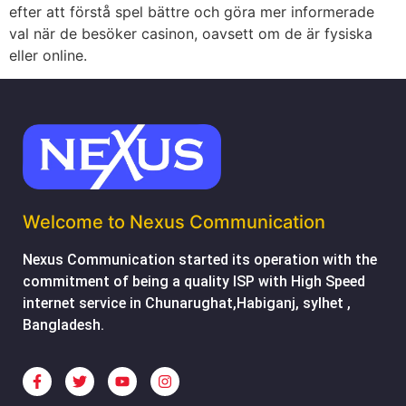
efter att förstå spel bättre och göra mer informerade
val när de besöker casinon, oavsett om de är fysiska
eller online.
Welcome to Nexus Communication
Nexus Communication started its operation with the
commitment of being a quality ISP with High Speed
internet service in Chunarughat,Habiganj, sylhet ,
Bangladesh.