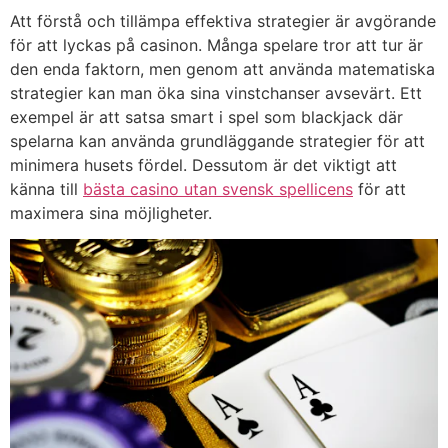
Att förstå och tillämpa effektiva strategier är avgörande
för att lyckas på casinon. Många spelare tror att tur är
den enda faktorn, men genom att använda matematiska
strategier kan man öka sina vinstchanser avsevärt. Ett
exempel är att satsa smart i spel som blackjack där
spelarna kan använda grundläggande strategier för att
minimera husets fördel. Dessutom är det viktigt att
känna till
bästa casino utan svensk spellicens
för att
maximera sina möjligheter.