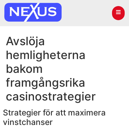
Avslöja
hemligheterna
bakom
framgångsrika
casinostrategier
Strategier för att maximera
vinstchanser