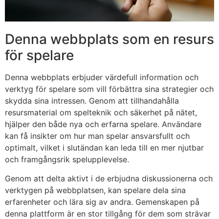
Denna webbplats som en resurs
för spelare
Denna webbplats erbjuder värdefull information och
verktyg för spelare som vill förbättra sina strategier och
skydda sina intressen. Genom att tillhandahålla
resursmaterial om spelteknik och säkerhet på nätet,
hjälper den både nya och erfarna spelare. Användare
kan få insikter om hur man spelar ansvarsfullt och
optimalt, vilket i slutändan kan leda till en mer njutbar
och framgångsrik spelupplevelse.
Genom att delta aktivt i de erbjudna diskussionerna och
verktygen på webbplatsen, kan spelare dela sina
erfarenheter och lära sig av andra. Gemenskapen på
denna plattform är en stor tillgång för dem som strävar