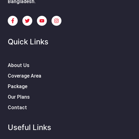
Bangladesh.
Quick Links
About Us
Coverage Area
Package
Our Plans
Contact
Useful Links