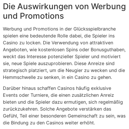
Die Auswirkungen von Werbung
und Promotions
Werbung und Promotions in der Glücksspielbranche
spielen eine bedeutende Rolle dabei, die Spieler ins
Casino zu locken. Die Verwendung von attraktiven
Angeboten, wie kostenlosen Spins oder Bonusguthaben,
weckt das Interesse potenzieller Spieler und motiviert
sie, neue Spiele auszuprobieren. Diese Anreize sind
strategisch platziert, um die Neugier zu wecken und die
Hemmschwelle zu senken, in ein Casino zu gehen.
Darüber hinaus schaffen Casinos häufig exklusive
Events oder Turniere, die einen zusätzlichen Anreiz
bieten und die Spieler dazu ermutigen, sich regelmäßig
zurückzukehren. Solche Angebote verstärken das
Gefühl, Teil einer besonderen Gemeinschaft zu sein, was
die Bindung zu den Casinos weiter erhöht.